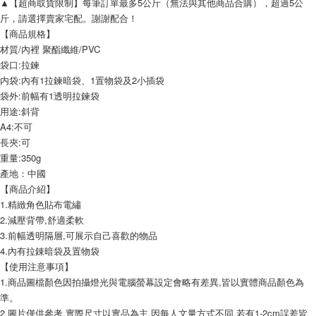
▲【超商取貨限制】每筆訂單最多5公斤（無法與其他商品合購），超過5公
斤，請選擇賣家宅配。謝謝配合！
【商品規格】
材質/內裡 聚酯纖維/PVC
袋口:拉鍊
内袋:內有1拉鍊暗袋、1置物袋及2小插袋
袋外:前幅有1透明拉鍊袋
用途:斜背
A4:不可
長夾:可
重量:350g
產地：中國
【商品介紹】
1.精緻角色貼布電繡
2.減壓背帶,舒適柔軟
3.前幅透明隔層,可展示自己喜歡的物品
4.內有拉錬暗袋及置物袋
【使用注意事項】
1.商品圖檔顏色因拍攝燈光與電腦螢幕設定會略有差異,皆以實體商品顏色為
準。
2.圖片僅供參考,實際尺寸以實品為主,因每人文量方式不同,若有1-2cm誤差皆