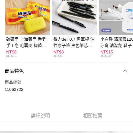
LINE Pay
Apple Pay
街口支付
悠遊付
硫磺皂 上海藥皂 香皂
得力deli 0.7 黑筆桿 油
小白鞋 清潔膏120
手工皂 毛囊炎 抑菌除
性原子筆 黑色筆芯
汙膏 清潔劑 鞋子
ATM付款
蟎 清潔護膚 去油去痘
S304
漬 白皮鞋 鞋油
NT$8
NT$8
NT$15
NT$11
NT$9
NT$16
寵物皮膚病 狗狗貓咪
運送方式
商品特色
全家取貨付款
每筆NT$60，滿NT$599(含以上)免運費
商品編號
11662722
付款後全家取貨
每筆NT$60，滿NT$599(含以上)免運費
7-11取貨付款
詳細說明
相關推薦
每筆NT$60，滿NT$599(含以上)免運費
付款後7-11取貨