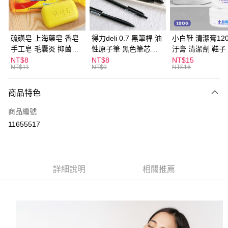
街口支付
悠遊付
硫磺皂 上海藥皂 香皂
得力deli 0.7 黑筆桿 油
小白鞋 清潔膏120
手工皂 毛囊炎 抑菌除
性原子筆 黑色筆芯
汙膏 清潔劑 鞋子
ATM付款
蟎 清潔護膚 去油去痘
S304
漬 白皮鞋 鞋油
NT$8
NT$8
NT$15
NT$11
NT$9
NT$16
寵物皮膚病 狗狗貓咪
運送方式
商品特色
全家取貨付款
每筆NT$60，滿NT$599(含以上)免運費
商品編號
11655517
付款後全家取貨
每筆NT$60，滿NT$599(含以上)免運費
7-11取貨付款
詳細說明
相關推薦
每筆NT$60，滿NT$599(含以上)免運費
付款後7-11取貨
每筆NT$60，滿NT$599(含以上)免運費
宅配