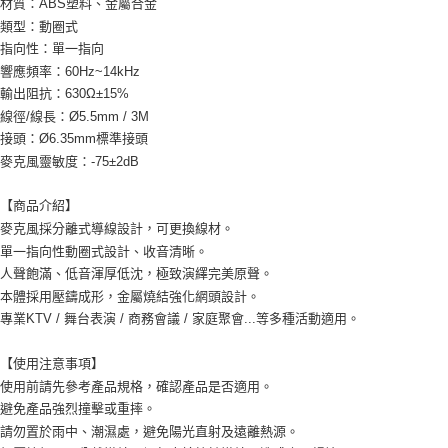
材質：ABS塑料、金屬合金
類型：動圈式
指向性：單一指向
響應頻率：60Hz~14kHz
輸出阻抗：630Ω±15%
線徑/線長：Ø5.5mm / 3M
接頭：Ø6.35mm標準接頭
麥克風靈敏度：-75±2dB
【商品介紹】
麥克風採分離式導線設計，可更換線材。
單一指向性動圈式設計、收音清晰。
人聲飽滿、低音渾厚低沈，極致演繹完美原聲。
本體採用壓鑄成形，金屬燒結強化網頭設計。
專業KTV / 舞台表演 / 商務會議 / 家庭聚會...等多種活動適用。
【使用注意事項】
使用前請先參考產品規格，確認產品是否適用。
避免產品強烈撞擊或重摔。
請勿置於雨中、潮濕處，避免陽光直射及遠離熱源。