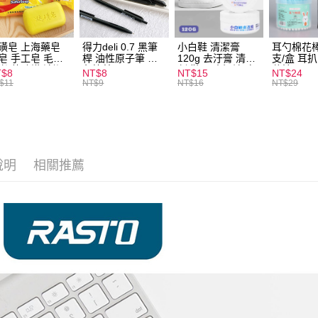
全家取貨
每筆NT$6
磺皂 上海藥皂
得力deli 0.7 黑筆
小白鞋 清潔膏
耳勺棉花棒
付款後全
皂 手工皂 毛囊
桿 油性原子筆 黑
120g 去汙膏 清潔
支/盒 耳
 抑菌除蟎 清潔
色筆芯 S304
劑 鞋子 去汙漬 白
花棒
每筆NT$6
T$8
NT$8
NT$15
NT$24
膚 去油去痘 寵
皮鞋 鞋油
$11
NT$9
NT$16
NT$29
皮膚病 狗狗貓咪
7-11取貨
每筆NT$6
付款後7-1
每筆NT$6
說明
相關推薦
宅配
每筆NT$1