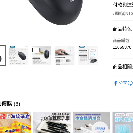
付款與運
超取滿NT$
付款方式
商品特色
信用卡一
商品編號
11655378
超商取貨
LINE Pay
商品相關分
Apple Pay
文具/3C
分享
街口支付
悠遊付
價購 (8)
ATM付款
運送方式