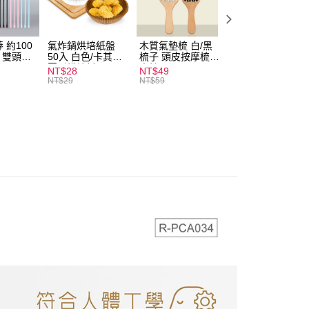
付款
0，滿NT$599(含以上)免運費
 約100
氣炸鍋烘培紙盤
木質氣墊梳 白/黑
素面船型襪 22-
家取貨
扒 雙頭棉
50入 白色/卡其色
梳子 頭皮按摩梳
27cm 基本款 黑/
圓形烘焙紙
木梳
灰/白 短襪 船襪 
0，滿NT$599(含以上)免運費
NT$28
NT$49
NT$9
襪 黑襪
NT$29
NT$59
付款
0，滿NT$599(含以上)免運費
1取貨
0，滿NT$599(含以上)免運費
20，滿NT$1,999(含以上)免運費