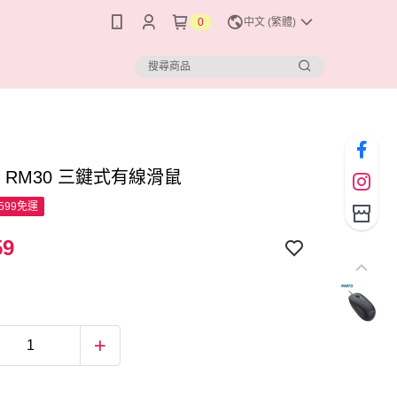
0
中文 (繁體)
O RM30 三鍵式有線滑鼠
599免運
59