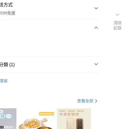
送方式
599免運
清除
紀錄
次付款
付款
類 (1)
電腦周邊
客服
查看全部