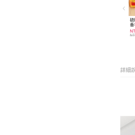
硫
香
炎
N
護
NT
物
詳細