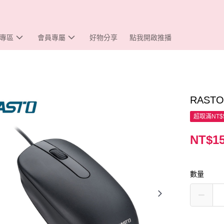
專區
會員專屬
好物分享
點我開啟推播
RAST
超取滿NT$
NT$1
數量