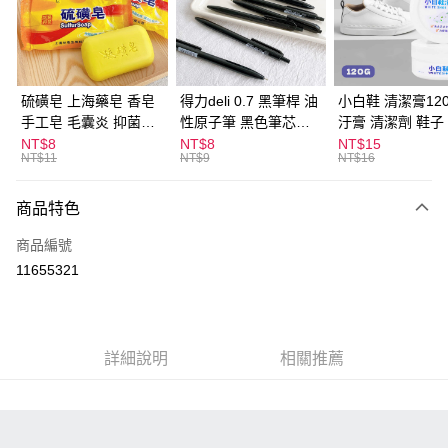
Apple Pay
街口支付
悠遊付
硫磺皂 上海藥皂 香皂
得力deli 0.7 黑筆桿 油
小白鞋 清潔膏120
手工皂 毛囊炎 抑菌除
性原子筆 黑色筆芯
汙膏 清潔劑 鞋子
ATM付款
蟎 清潔護膚 去油去痘
S304
漬 白皮鞋 鞋油
NT$8
NT$8
NT$15
NT$11
NT$9
NT$16
寵物皮膚病 狗狗貓咪
運送方式
商品特色
全家取貨付款
每筆NT$60，滿NT$599(含以上)免運費
商品編號
11655321
付款後全家取貨
每筆NT$60，滿NT$599(含以上)免運費
7-11取貨付款
詳細說明
相關推薦
每筆NT$60，滿NT$599(含以上)免運費
付款後7-11取貨
每筆NT$60，滿NT$599(含以上)免運費