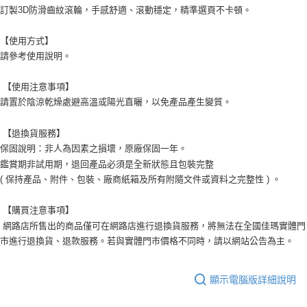
訂製3D防滑齒紋滾輪，手感舒適、滾動穩定，精準選頁不卡頓。
【使用方式】
請參考使用說明。
【使用注意事項】
請置於陰涼乾燥處避高溫或陽光直曬，以免產品產生變質。
【退換貨服務】
保固說明：非人為因素之損壞，原廠保固一年。
鑑賞期非試用期，退回產品必須是全新狀態且包裝完整
( 保持產品、附件、包裝、廠商紙箱及所有附隨文件或資料之完整性 ) 。
【購買注意事項】
網路店所售出的商品僅可在網路店進行退換貨服務，將無法在全國佳瑪實體門
市進行退換貨、退款服務。若與實體門市價格不同時，請以網站公告為主。
顯示電腦版詳細說明