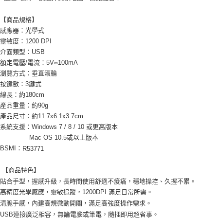
【商品規格】
感應器：光學式
靈敏度：1200 DPI
介面類型：USB
額定電壓/電流：5V⎓100mA
瀏覽方式：垂直滾輪
按鍵數：3鍵式
線長：約180cm
產品重量：約90g
產品尺寸：約11.7x6.1x3.7cm
系統支援：Windows 7 / 8 / 10 或更高版本
Mac OS 10.5或以上版本
BSMI：
R53771
【商品特色】
貼合手型，握感升級，長時間使用舒適不痠痛，穩地操控、久握不累。
高精度光學感應，靈敏追蹤，1200DPI 滿足日常所需。
清脆手感，內建高規微動開關，滿足高強度操作需求。
USB連接廣泛相容，無論電腦或筆電，隨插即用超省事。