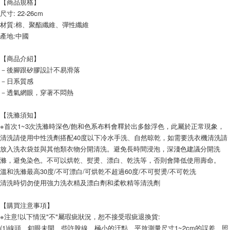
【商品規格】
尺寸: 22-26cm
材質:棉、聚酯纖維、彈性纖維
產地:中國
【商品介紹】
－後腳跟矽膠設計不易滑落
－日系質感
－透氣網眼，穿著不悶熱
【洗滌須知】
※首次1~3次洗滌時深色/飽和色系布料會釋於出多餘浮色，此屬於正常現象，
清洗請使用中性洗劑搭配40度以下冷水手洗、自然晾乾，如需要洗衣機清洗請
放入洗衣袋並與其他類衣物分開清洗。避免長時間浸泡，深淺色建議分開洗
滌，避免染色。不可以烘乾、熨燙、漂白、乾洗等，否則會降低使用壽命。
溫和洗滌最高30度/不可漂白/可烘乾不超過60度/不可熨燙/不可乾洗
清洗時切勿使用強力洗衣精及漂白劑和柔軟精等清洗劑
【購買注意事項】
※注意!以下情況"不"屬瑕疵狀況，恕不接受瑕疵退換貨:
(1)線頭、釦眼未開、些許脫線、極小的汙點、平放測量尺寸1~2cm的誤差、照