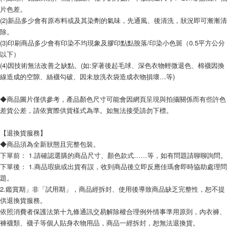
片色差。
(2)新品多少會有原布料或及其染劑的氣味，先通風、後清洗，狀況即可漸漸清
除。
(3)印刷商品多少會有印染不均現象及膠印點點脫落/印染小色斑（0.5平方公分
以下）
(4)因技術無法改善之缺點。(如:穿著後起毛球、深色衣物輕微退色、棉襪因換
線造成的空隙、絲襪勾破、因未放洗衣袋造成衣物損壞…等)
◆商品圖片僅供參考，產品顏色尺寸可能會因網頁呈現與拍攝關係而有些許色
差貨公差，請依實際供貨樣式為準。如無法接受請勿下標。
【退換貨服務】
◆商品須為全新狀態且完整包裝。
下單前： 1.請確認選購的商品尺寸、顏色款式……等，如有問題請聊聊詢問。
下單後： 1.商品瑕疵或出貨有誤，收到商品後立即反應佳瑪會即時協助處理問
題。
2.鑑賞期」非「試用期」，商品經拆封、使用後導致商品缺乏完整性，恕不提
供退換貨服務。
依照消費者保護法第十九條通訊交易解除權合理例外情事準用原則，內衣褲、
褲襪類、襪子等個人貼身衣物用品，商品一經拆封，恕無法退換貨。