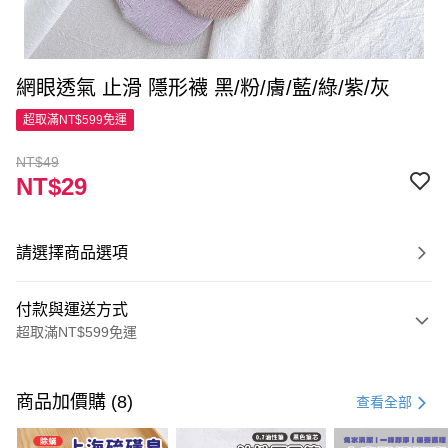
網眼透氣 止滑 隱形襪 黑/粉/膚/藍/綠/紫/灰
超取滿NT$599免運
NT$49
NT$29
請選擇商品選項
付款與運送方式
超取滿NT$599免運
付款方式
信用卡一次付款
商品加價購 (8)
查看全部
超商取貨付款