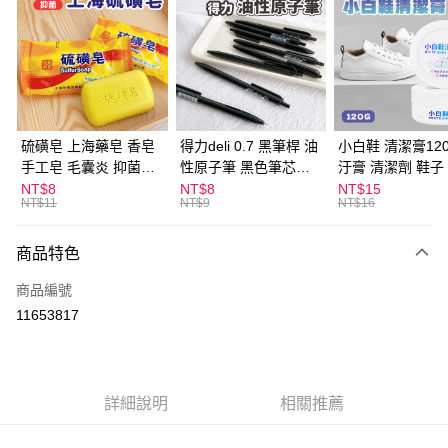
LINE Pay
Apple Pay
街口支付
悠遊付
硫磺皂 上海藥皂 香皂
得力deli 0.7 黑筆桿 油
小白鞋 清潔膏120
手工皂 毛囊炎 抑菌除
性原子筆 黑色筆芯
汙膏 清潔劑 鞋子
ATM付款
蟎 清潔護膚 去油去痘
S304
漬 白皮鞋 鞋油
NT$8
NT$8
NT$15
NT$11
NT$9
NT$16
寵物皮膚病 狗狗貓咪
運送方式
商品特色
全家取貨付款
每筆NT$60，滿NT$599(含以上)免運費
商品編號
11653817
付款後全家取貨
每筆NT$60，滿NT$599(含以上)免運費
7-11取貨付款
詳細說明
相關推薦
每筆NT$60，滿NT$599(含以上)免運費
付款後7-11取貨