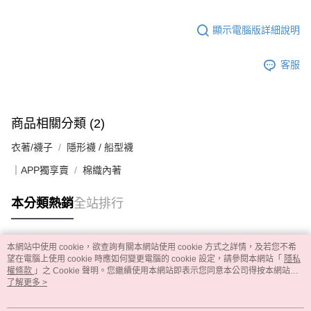
顯示電腦版詳細說明
客服
商品相關分類 (2)
衣著/襪子
隱形襪 / 船型襪
｜APP獨享賣
棉織內著
本分類熱銷
全站排行
本網站中使用 cookie，欲查詢有關本網站使用 cookie 方式之詳情，及若您不希
熱門標籤
望在電腦上使用 cookie 時應如何變更電腦的 cookie 設定，請參閱本網站「
隱私
權條款
」之 Cookie 聲明。您繼續使用本網站即表示您同意本公司得按本網站使
用條款之 Cookie 聲明使用 cookie。
了解更多 >