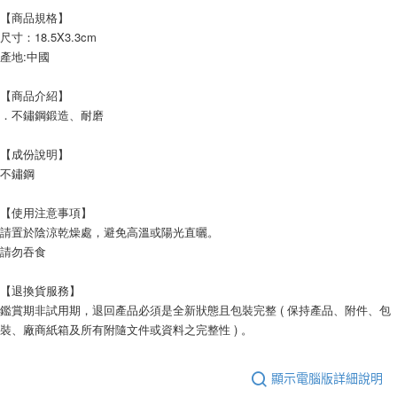
【商品規格】
每筆NT$60，滿NT$599(含以上)免運費
尺寸：18.5X3.3cm
產地:中國
宅配
每筆NT$120，滿NT$1,999(含以上)免運費
【商品介紹】
．不鏽鋼鍛造、耐磨
【成份說明】
不鏽鋼
【使用注意事項】
請置於陰涼乾燥處，避免高溫或陽光直曬。
請勿吞食
【退換貨服務】
鑑賞期非試用期，退回產品必須是全新狀態且包裝完整 ( 保持產品、附件、包
裝、廠商紙箱及所有附隨文件或資料之完整性 ) 。
顯示電腦版詳細說明