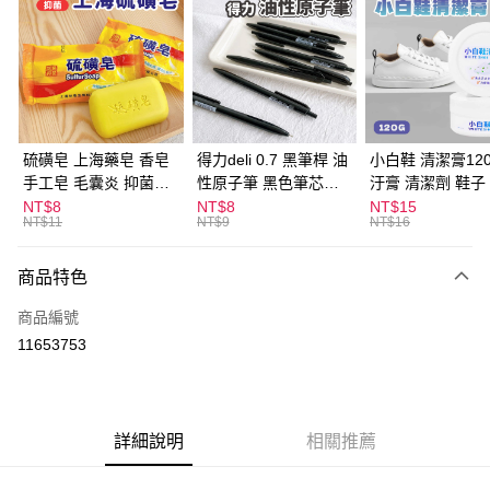
LINE Pay
Apple Pay
街口支付
悠遊付
硫磺皂 上海藥皂 香皂
得力deli 0.7 黑筆桿 油
小白鞋 清潔膏120
手工皂 毛囊炎 抑菌除
性原子筆 黑色筆芯
汙膏 清潔劑 鞋子
ATM付款
蟎 清潔護膚 去油去痘
S304
漬 白皮鞋 鞋油
NT$8
NT$8
NT$15
NT$11
NT$9
NT$16
寵物皮膚病 狗狗貓咪
運送方式
商品特色
全家取貨付款
每筆NT$60，滿NT$599(含以上)免運費
商品編號
11653753
付款後全家取貨
每筆NT$60，滿NT$599(含以上)免運費
7-11取貨付款
詳細說明
相關推薦
每筆NT$60，滿NT$599(含以上)免運費
付款後7-11取貨