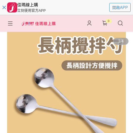
佳瑪線上購
開啟APP
立刻使用官方APP
0
1
/
4