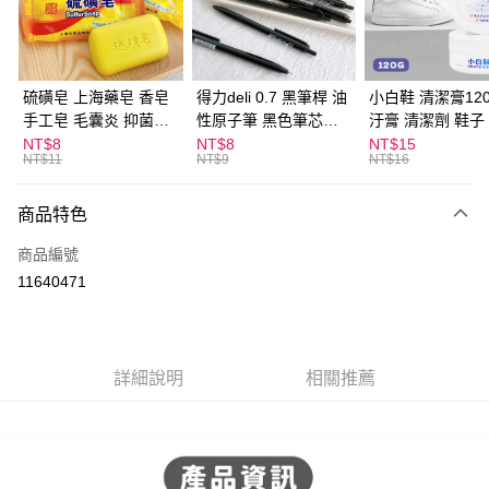
Apple Pay
街口支付
悠遊付
硫磺皂 上海藥皂 香皂
得力deli 0.7 黑筆桿 油
小白鞋 清潔膏120
手工皂 毛囊炎 抑菌除
性原子筆 黑色筆芯
汙膏 清潔劑 鞋子
ATM付款
蟎 清潔護膚 去油去痘
S304
漬 白皮鞋 鞋油
NT$8
NT$8
NT$15
NT$11
NT$9
NT$16
寵物皮膚病 狗狗貓咪
運送方式
商品特色
全家取貨付款
每筆NT$60，滿NT$599(含以上)免運費
商品編號
11640471
付款後全家取貨
每筆NT$60，滿NT$599(含以上)免運費
7-11取貨付款
詳細說明
相關推薦
每筆NT$60，滿NT$599(含以上)免運費
付款後7-11取貨
每筆NT$60，滿NT$599(含以上)免運費