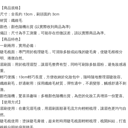
【商品規格】
尺寸：全長約 13cm，刷頭面約 3cm
材質：纖維毛
顏色：顏色隨機出貨 (以實際收到商品為準)
備註：尺寸為手工測量，可能存在些微誤差，請以實際商品為準。
【商品特色】
一刷兩用，實用必備：
睫毛梳面：專門用於梳理睫毛，可清除多餘或結塊的睫毛膏，使睫毛根根分
明、捲翹自然。
眉刷面：用於梳理眉型，讓眉毛整齊有型，同時可刷除多餘眉粉，避免妝感過
重。
輕巧便攜：13cm輕巧長度，方便收納於化妝包中，隨時隨地整理眉睫妝容。
纖維刷毛，舒適耐用：採用纖維毛材質，彈性適中，不易變形，觸感舒適不刺
激。
顏色隨機，驚喜添趣味：多種顏色隨機出貨，為您的化妝工具增添一份驚喜。
【使用方式】
眉刷使用：在畫完眉毛後，用眉刷面順著毛流方向輕輕梳理，讓眉色更均勻自
然。
睫毛梳使用：塗抹睫毛膏後，趁未乾時用睫毛梳面輕輕梳理，梳開糾結，打造
根根分明的扇形睫毛。