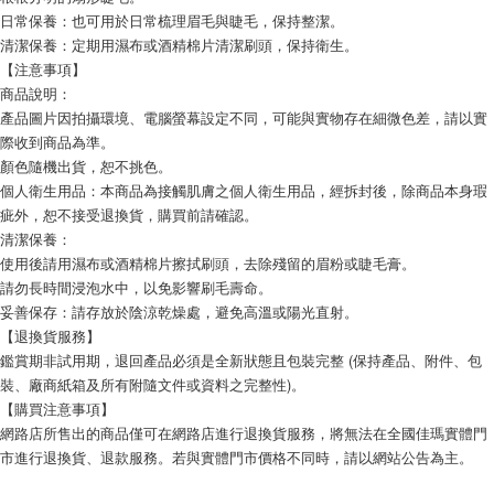
日常保養：也可用於日常梳理眉毛與睫毛，保持整潔。
清潔保養：定期用濕布或酒精棉片清潔刷頭，保持衛生。
【注意事項】
商品說明：
產品圖片因拍攝環境、電腦螢幕設定不同，可能與實物存在細微色差，請以實
際收到商品為準。
顏色隨機出貨，恕不挑色。
個人衛生用品：本商品為接觸肌膚之個人衛生用品，經拆封後，除商品本身瑕
疵外，恕不接受退換貨，購買前請確認。
清潔保養：
使用後請用濕布或酒精棉片擦拭刷頭，去除殘留的眉粉或睫毛膏。
請勿長時間浸泡水中，以免影響刷毛壽命。
妥善保存：請存放於陰涼乾燥處，避免高溫或陽光直射。
【退換貨服務】
鑑賞期非試用期，退回產品必須是全新狀態且包裝完整 (保持產品、附件、包
裝、廠商紙箱及所有附隨文件或資料之完整性)。
【購買注意事項】
網路店所售出的商品僅可在網路店進行退換貨服務，將無法在全國佳瑪實體門
市進行退換貨、退款服務。若與實體門市價格不同時，請以網站公告為主。