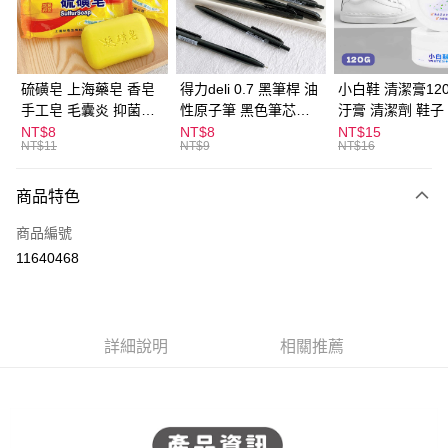
Apple Pay
街口支付
悠遊付
硫磺皂 上海藥皂 香皂
得力deli 0.7 黑筆桿 油
小白鞋 清潔膏120
手工皂 毛囊炎 抑菌除
性原子筆 黑色筆芯
汙膏 清潔劑 鞋子
ATM付款
蟎 清潔護膚 去油去痘
S304
漬 白皮鞋 鞋油
NT$8
NT$8
NT$15
NT$11
NT$9
NT$16
寵物皮膚病 狗狗貓咪
運送方式
商品特色
全家取貨付款
每筆NT$60，滿NT$599(含以上)免運費
商品編號
11640468
付款後全家取貨
每筆NT$60，滿NT$599(含以上)免運費
7-11取貨付款
詳細說明
相關推薦
每筆NT$60，滿NT$599(含以上)免運費
付款後7-11取貨
每筆NT$60，滿NT$599(含以上)免運費