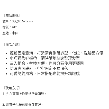
【商品規格】
數量：3入(10.5x3cm)
材質：ABS
產地：中國
【商品介紹】
輕鬆固定瀏海，打造清爽俐落造型，化妝、洗臉都方便
小巧輕盈好攜帶，隨時隨地快速整理髮型
三入組合，替換方便，也可分區使用更穩固
防滑夾面設計，牢牢固定不易滑落
可愛簡約風格，日常搭配也能提升精緻感
【使用方式】
1. 先在頭頂上取適當所需頭髮。
2. 用夾子沿著頭髮根部夾好。