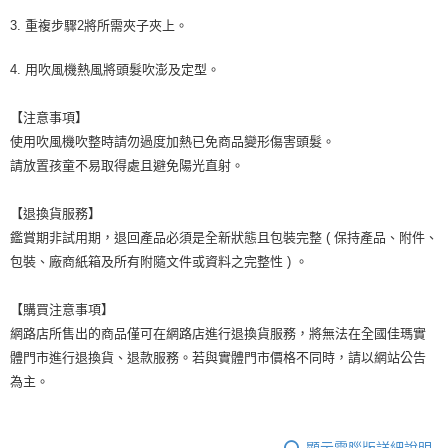
3. 重複步驟2將所需夾子夾上。
4. 用吹風機熱風將頭髮吹澎及定型。
【注意事項】
使用吹風機吹整時請勿過度加熱已免商品變形傷害頭髮。
請放置孩童不易取得處且避免陽光直射。
【退換貨服務】
鑑賞期非試用期，退回產品必須是全新狀態且包裝完整 ( 保持產品、附件、
包裝、廠商紙箱及所有附隨文件或資料之完整性 ) 。
【購買注意事項】
網路店所售出的商品僅可在網路店進行退換貨服務，將無法在全國佳瑪實
體門市進行退換貨、退款服務。若與實體門市價格不同時，請以網站公告
為主。