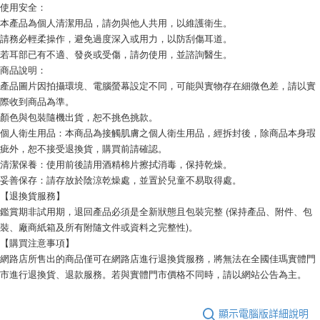
使用安全：
本產品為個人清潔用品，請勿與他人共用，以維護衛生。
請務必輕柔操作，避免過度深入或用力，以防刮傷耳道。
若耳部已有不適、發炎或受傷，請勿使用，並諮詢醫生。
商品說明：
產品圖片因拍攝環境、電腦螢幕設定不同，可能與實物存在細微色差，請以實
際收到商品為準。
顏色與包裝隨機出貨，恕不挑色挑款。
個人衛生用品：本商品為接觸肌膚之個人衛生用品，經拆封後，除商品本身瑕
疵外，恕不接受退換貨，購買前請確認。
清潔保養：使用前後請用酒精棉片擦拭消毒，保持乾燥。
妥善保存：請存放於陰涼乾燥處，並置於兒童不易取得處。
【退換貨服務】
鑑賞期非試用期，退回產品必須是全新狀態且包裝完整 (保持產品、附件、包
裝、廠商紙箱及所有附隨文件或資料之完整性)。
【購買注意事項】
網路店所售出的商品僅可在網路店進行退換貨服務，將無法在全國佳瑪實體門
市進行退換貨、退款服務。若與實體門市價格不同時，請以網站公告為主。
顯示電腦版詳細說明