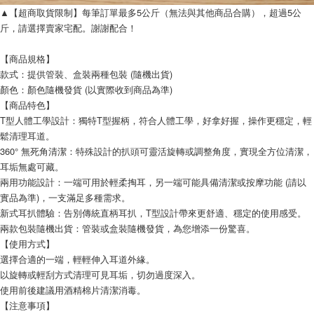
▲【超商取貨限制】每筆訂單最多5公斤（無法與其他商品合購），超過5公
斤，請選擇賣家宅配。謝謝配合！
【商品規格】
款式：提供管裝、盒裝兩種包裝 (隨機出貨)
顏色：顏色隨機發貨 (以實際收到商品為準)
【商品特色】
T型人體工學設計：獨特T型握柄，符合人體工學，好拿好握，操作更穩定，輕
鬆清理耳道。
360° 無死角清潔：特殊設計的扒頭可靈活旋轉或調整角度，實現全方位清潔，
耳垢無處可藏。
兩用功能設計：一端可用於輕柔掏耳，另一端可能具備清潔或按摩功能 (請以
實品為準)，一支滿足多種需求。
新式耳扒體驗：告別傳統直柄耳扒，T型設計帶來更舒適、穩定的使用感受。
兩款包裝隨機出貨：管裝或盒裝隨機發貨，為您增添一份驚喜。
【使用方式】
選擇合適的一端，輕輕伸入耳道外緣。
以旋轉或輕刮方式清理可見耳垢，切勿過度深入。
使用前後建議用酒精棉片清潔消毒。
【注意事項】