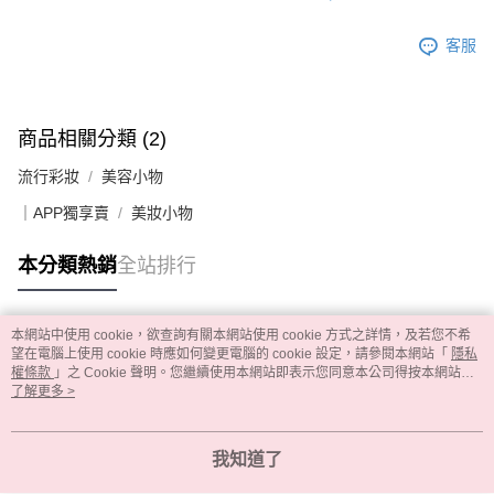
客服
商品相關分類 (2)
流行彩妝
美容小物
｜APP獨享賣
美妝小物
本分類熱銷
全站排行
本網站中使用 cookie，欲查詢有關本網站使用 cookie 方式之詳情，及若您不希
熱門標籤
望在電腦上使用 cookie 時應如何變更電腦的 cookie 設定，請參閱本網站「
隱私
權條款
」之 Cookie 聲明。您繼續使用本網站即表示您同意本公司得按本網站使
用條款之 Cookie 聲明使用 cookie。
了解更多 >
我知道了