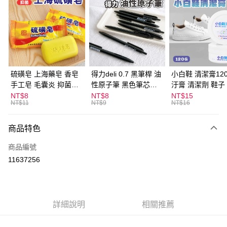
LINE Pay
Apple Pay
街口支付
悠遊付
硫磺皂 上海藥皂 香皂
得力deli 0.7 黑筆桿 油
小白鞋 清潔膏120
手工皂 毛囊炎 抑菌除
性原子筆 黑色筆芯
汙膏 清潔劑 鞋子
ATM付款
蟎 清潔護膚 去油去痘
S304
漬 白皮鞋 鞋油
NT$8
NT$8
NT$15
NT$11
NT$9
NT$16
寵物皮膚病 狗狗貓咪
運送方式
商品特色
全家取貨付款
每筆NT$60，滿NT$599(含以上)免運費
商品編號
11637256
付款後全家取貨
每筆NT$60，滿NT$599(含以上)免運費
7-11取貨付款
詳細說明
相關推薦
每筆NT$60，滿NT$599(含以上)免運費
付款後7-11取貨