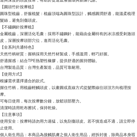
【圓頭竹針按摩梳】
圓珠型梳齒，舒服梳髮：梳齒頂端為圓珠型設計，觸感圓潤舒適，能溫柔梳理
髮絲，避免刮傷頭皮。
【不鏽鋼針按摩梳】
金屬梳齒，深層活化毛囊：採用不鏽鋼針，能藉由金屬特有的冰涼感受刺激頭
皮，深層按摩頭部穴位，進而活化毛囊。
【全系列共通特色】
天然竹柄材質：握柄採用天然竹材製成，手感溫潤，輕巧好握。
舒適握感：結合TPE熱塑性橡膠，提供舒適的握持體驗。
台灣製造品質：台灣生產製造，品質可靠耐用。
【使用方式】
根據需求選擇適合的款式。
握住竹柄，用梳齒輕觸頭皮，以畫圓或直線方式從髮際線往頭頂方向梳理按
摩。
可每日使用，每次按摩數分鐘，放鬆頭部壓力。
清潔時請用乾布擦拭，保持乾燥。
【注意事項】
使用安全：按摩時請勿用力過猛，以免刮傷頭皮。若不慎造成不適，請立即停
止使用。
個人衛生用品：本商品為接觸肌膚之個人衛生用品，經拆封後，除商品本身瑕