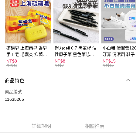
超商取貨付款
LINE Pay
Apple Pay
街口支付
悠遊付
硫磺皂 上海藥皂 香皂
得力deli 0.7 黑筆桿 油
小白鞋 清潔膏120
手工皂 毛囊炎 抑菌除
性原子筆 黑色筆芯
汙膏 清潔劑 鞋子
ATM付款
蟎 清潔護膚 去油去痘
S304
漬 白皮鞋 鞋油
NT$8
NT$8
NT$15
NT$11
NT$9
NT$16
寵物皮膚病 狗狗貓咪
運送方式
商品特色
全家取貨付款
每筆NT$60，滿NT$599(含以上)免運費
商品編號
11635265
付款後全家取貨
每筆NT$60，滿NT$599(含以上)免運費
7-11取貨付款
詳細說明
相關推薦
每筆NT$60，滿NT$599(含以上)免運費