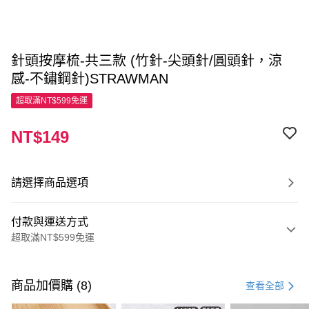
針頭按摩梳-共三款 (竹針-尖頭針/圓頭針，涼
感-不鏽鋼針)STRAWMAN
超取滿NT$599免運
NT$149
請選擇商品選項
付款與運送方式
超取滿NT$599免運
付款方式
信用卡一次付款
商品加價購 (8)
查看全部