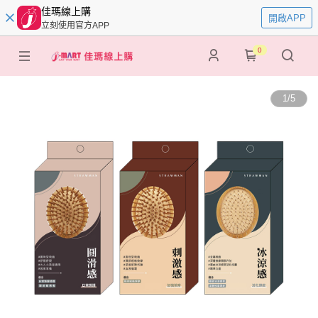
佳瑪線上購
開啟APP
立刻使用官方APP
0
1
/
5