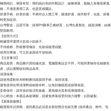
極簡純白，俐落有型：簡約純白色的外觀設計，線條俐落，能融入各種居家風
格，不僅是實用工具，也是質感擺設。
舒適手柄，好拿好握：手柄符合人體工學，握感舒適，操作順手，化妝、保養
時更加從容。
台灣製造，品質可靠：採用PH聚苯乙烯材質，台灣生產製造，鏡面清晰，結構
堅固耐用。
【使用方式】
根據需求選擇大款或小款鏡子。
手持鏡柄，對鏡整理儀容、化妝或梳理頭髮。
使用完畢後，可立於桌面或平放收納。
【注意事項】
商品差異：商品圖片因拍攝光源、電腦螢幕設定不同，可能與實物存在細微色
差，請以實際收到商品為準。
清潔保養：
請使用柔軟乾布輕輕擦拭鏡面與手柄，保持清潔。
避免使用化學清潔劑或粗糙布料，以免刮傷鏡面或損壞表面。
妥善保存：請存放於陰涼乾燥處，避免陽光直射或潮濕環境。
小心輕放：本產品為玻璃製，請避免摔落或受到強力撞擊，以防破裂。
【退換貨服務】
鑑賞期非試用期，退回產品必須是全新狀態且包裝完整 (保持產品、附件、包