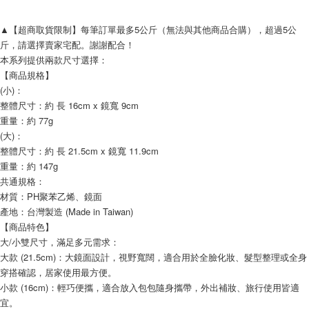
▲【超商取貨限制】每筆訂單最多5公斤（無法與其他商品合購），超過5公
斤，請選擇賣家宅配。謝謝配合！
本系列提供兩款尺寸選擇：
【商品規格】
(小)：
整體尺寸：約 長 16cm x 鏡寬 9cm
重量：約 77g
(大)：
整體尺寸：約 長 21.5cm x 鏡寬 11.9cm
重量：約 147g
共通規格：
材質：PH聚苯乙烯、鏡面
產地：台灣製造 (Made in Taiwan)
【商品特色】
大/小雙尺寸，滿足多元需求：
大款 (21.5cm)：大鏡面設計，視野寬闊，適合用於全臉化妝、髮型整理或全身
穿搭確認，居家使用最方便。
小款 (16cm)：輕巧便攜，適合放入包包隨身攜帶，外出補妝、旅行使用皆適
宜。