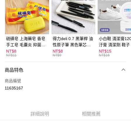
LINE Pay
Apple Pay
街口支付
悠遊付
硫磺皂 上海藥皂 香皂
得力deli 0.7 黑筆桿 油
小白鞋 清潔膏120
手工皂 毛囊炎 抑菌除
性原子筆 黑色筆芯
汙膏 清潔劑 鞋子
ATM付款
蟎 清潔護膚 去油去痘
S304
漬 白皮鞋 鞋油
NT$8
NT$8
NT$15
NT$11
NT$9
NT$16
寵物皮膚病 狗狗貓咪
運送方式
商品特色
全家取貨付款
每筆NT$60，滿NT$599(含以上)免運費
商品編號
11635167
付款後全家取貨
每筆NT$60，滿NT$599(含以上)免運費
7-11取貨付款
詳細說明
相關推薦
每筆NT$60，滿NT$599(含以上)免運費
付款後7-11取貨