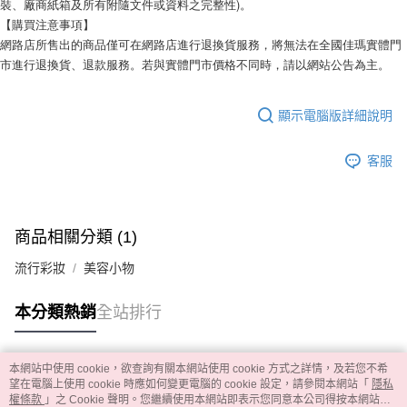
裝、廠商紙箱及所有附隨文件或資料之完整性)。
【購買注意事項】
網路店所售出的商品僅可在網路店進行退換貨服務，將無法在全國佳瑪實體門
市進行退換貨、退款服務。若與實體門市價格不同時，請以網站公告為主。
顯示電腦版詳細說明
客服
商品相關分類 (1)
流行彩妝
美容小物
本分類熱銷
全站排行
本網站中使用 cookie，欲查詢有關本網站使用 cookie 方式之詳情，及若您不希
熱門標籤
望在電腦上使用 cookie 時應如何變更電腦的 cookie 設定，請參閱本網站「
隱私
權條款
」之 Cookie 聲明。您繼續使用本網站即表示您同意本公司得按本網站使