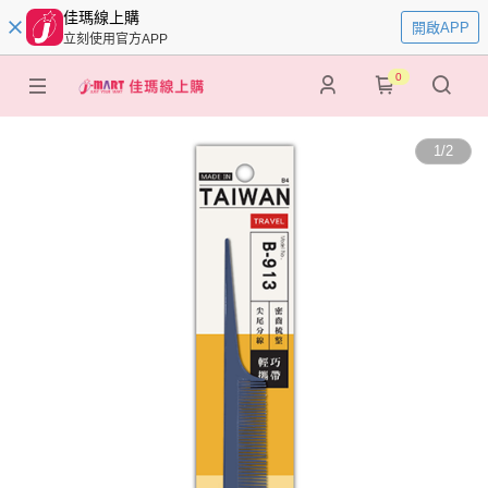
佳瑪線上購
開啟APP
立刻使用官方APP
0
1
/
2