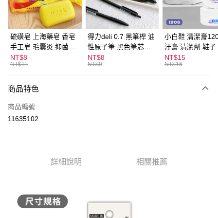
街口支付
悠遊付
硫磺皂 上海藥皂 香皂
得力deli 0.7 黑筆桿 油
小白鞋 清潔膏120
手工皂 毛囊炎 抑菌除
性原子筆 黑色筆芯
汙膏 清潔劑 鞋子
ATM付款
蟎 清潔護膚 去油去痘
S304
漬 白皮鞋 鞋油
NT$8
NT$8
NT$15
NT$11
NT$9
NT$16
寵物皮膚病 狗狗貓咪
運送方式
商品特色
全家取貨付款
每筆NT$60，滿NT$599(含以上)免運費
商品編號
11635102
付款後全家取貨
每筆NT$60，滿NT$599(含以上)免運費
7-11取貨付款
詳細說明
相關推薦
每筆NT$60，滿NT$599(含以上)免運費
付款後7-11取貨
每筆NT$60，滿NT$599(含以上)免運費
宅配