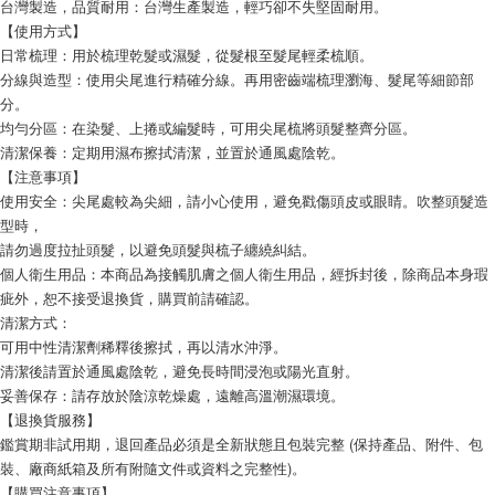
台灣製造，品質耐用：台灣生產製造，輕巧卻不失堅固耐用。
【使用方式】
日常梳理：用於梳理乾髮或濕髮，從髮根至髮尾輕柔梳順。
分線與造型：使用尖尾進行精確分線。再用密齒端梳理瀏海、髮尾等細節部
分。
均勻分區：在染髮、上捲或編髮時，可用尖尾梳將頭髮整齊分區。
清潔保養：定期用濕布擦拭清潔，並置於通風處陰乾。
【注意事項】
使用安全：尖尾處較為尖細，請小心使用，避免戳傷頭皮或眼睛。吹整頭髮造
型時，
請勿過度拉扯頭髮，以避免頭髮與梳子纏繞糾結。
個人衛生用品：本商品為接觸肌膚之個人衛生用品，經拆封後，除商品本身瑕
疵外，恕不接受退換貨，購買前請確認。
清潔方式：
可用中性清潔劑稀釋後擦拭，再以清水沖淨。
清潔後請置於通風處陰乾，避免長時間浸泡或陽光直射。
妥善保存：請存放於陰涼乾燥處，遠離高溫潮濕環境。
【退換貨服務】
鑑賞期非試用期，退回產品必須是全新狀態且包裝完整 (保持產品、附件、包
裝、廠商紙箱及所有附隨文件或資料之完整性)。
【購買注意事項】