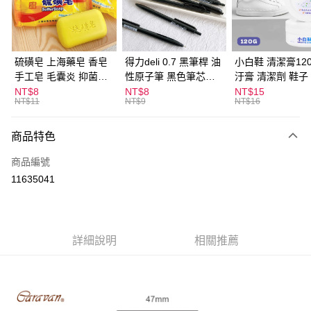
Apple Pay
街口支付
悠遊付
硫磺皂 上海藥皂 香皂
得力deli 0.7 黑筆桿 油
小白鞋 清潔膏120
手工皂 毛囊炎 抑菌除
性原子筆 黑色筆芯
汙膏 清潔劑 鞋子
ATM付款
蟎 清潔護膚 去油去痘
S304
漬 白皮鞋 鞋油
NT$8
NT$8
NT$15
NT$11
NT$9
NT$16
寵物皮膚病 狗狗貓咪
運送方式
商品特色
全家取貨付款
每筆NT$60，滿NT$599(含以上)免運費
商品編號
11635041
付款後全家取貨
每筆NT$60，滿NT$599(含以上)免運費
7-11取貨付款
詳細說明
相關推薦
每筆NT$60，滿NT$599(含以上)免運費
付款後7-11取貨
每筆NT$60，滿NT$599(含以上)免運費