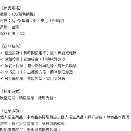
【商品規格】
數量：1入(顏色隨機)
材質：柄-PS塑料；針、皮底-TPR橡膠
產地：台灣
保存期限：7年
【商品特色】
✔ 輕量設計｜長時間使用不手痠，梳髮更輕鬆
✔ 溫和按摩｜圓頭梳齒，舒適呵護頭皮
✔ 順髮不拉扯｜減少斷髮與毛躁，提升柔順感
✔ 小巧尺寸｜外出攜帶方便，隨時整理髮型
✔ 日系簡約風｜質感外型，實用又好看
【使用方式】
吹整造型、頭皮按摩、梳理秀髮。
【注意事項】
個人衛生用品：本商品為接觸肌膚之個人衛生用品，經拆封後，除商品本身瑕
疵外，恕不接受退換貨，購買前請確認。
耐熱溫度80℃，避免過長時間吹烘。