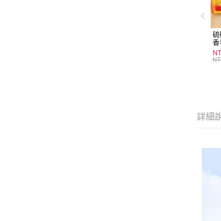
硫
香
炎
N
護
NT
物
詳細