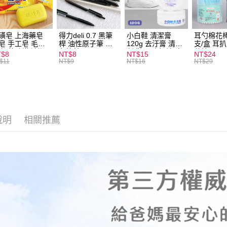
全家取貨
每筆NT$6
磺皂 上海藥皂
得力deli 0.7 黑筆
小白鞋 清潔膏
耳勺棉花棒
皂 手工皂 毛囊
桿 油性原子筆 黑
120g 去汙膏 清潔
支/盒 耳
付款後全
 抑菌除蟎 清潔
色筆芯 S304
劑 鞋子 去汙漬 白
花棒
T$8
NT$8
NT$15
NT$24
每筆NT$6
膚 去油去痘 寵
皮鞋 鞋油
$11
NT$9
NT$16
NT$29
皮膚病 狗狗貓咪
7-11取貨
每筆NT$6
付款後7-1
說明
相關推薦
每筆NT$6
宅配
每筆NT$1