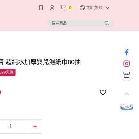
0
中文 (繁體)
寶 超純水加厚嬰兒濕紙巾80抽
599免運
9