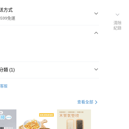
送方式
599免運
清除
紀錄
次付款
付款
類 (1)
濕紙巾
客服
查看全部