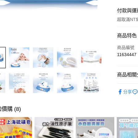
付款與運
超取滿NT$
付款方式
商品特色
信用卡一
商品編號
11634447
超商取貨
LINE Pay
商品相關分
Apple Pay
居家生活
分享
街口支付
悠遊付
價購 (8)
ATM付款
運送方式