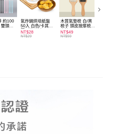
付款
0，滿NT$599(含以上)免運費
 約100
氣炸鍋烘培紙盤
木質氣墊梳 白/黑
素面船型襪 22-
扒 雙頭棉
50入 白色/卡其色
梳子 頭皮按摩梳
27cm 基本款 黑/
家取貨
圓形烘焙紙
木梳
灰/白 短襪 船襪 
NT$28
NT$49
NT$9
0，滿NT$599(含以上)免運費
襪 黑襪
NT$29
NT$59
付款
0，滿NT$599(含以上)免運費
1取貨
0，滿NT$599(含以上)免運費
20，滿NT$1,999(含以上)免運費