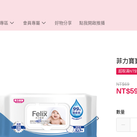
專區
會員專屬
好物分享
點我開啟推播
菲力寶
超取滿NT$
NT$69
NT$5
數量