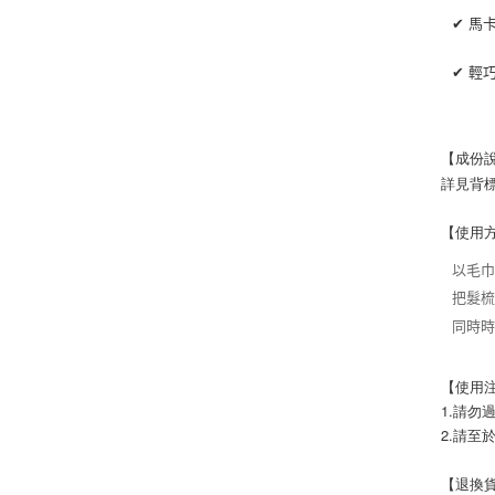
✔ 馬
✔ 輕
【成份
詳見背
【使用
以毛
把髮
同時
【使用
1.請
2.請至
【退換