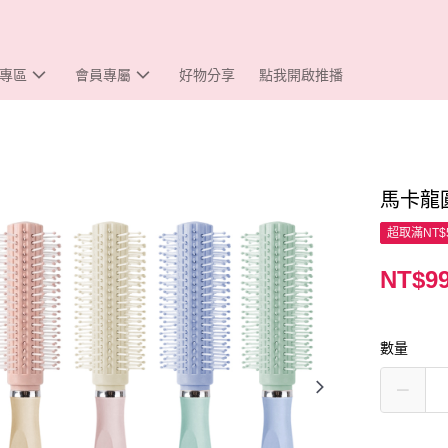
專區
會員專屬
好物分享
點我開啟推播
馬卡龍
超取滿NT$
NT$9
數量