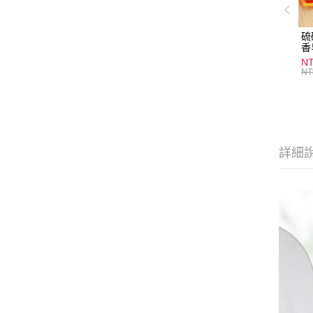
硫
香
炎
N
護
NT
物
詳細