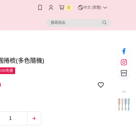
0
中文 (繁體)
圓捲梳(多色隨機)
599免運
9