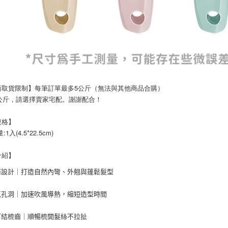
商取貨限制】每筆訂單最多5公斤（無法與其他商品合購）
過5公斤，請選擇賣家宅配。謝謝配合！
規格】
1入(4.5*22.5cm)
介紹】
筒設計｜打造自然內彎、外翹與蓬鬆髮型
氣孔洞｜加速吹風導熱，縮短造型時間
打結梳齒｜順暢梳開髮絲不拉扯