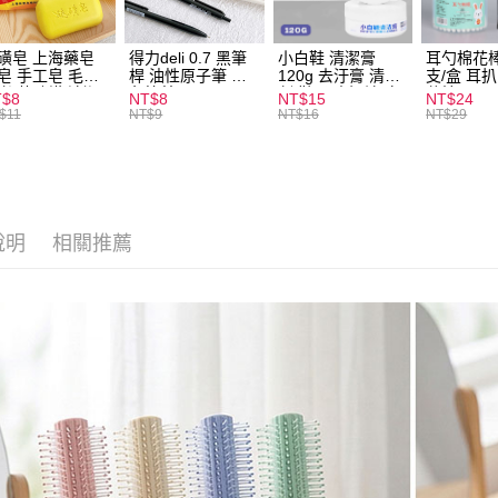
全家取貨
每筆NT$6
磺皂 上海藥皂
得力deli 0.7 黑筆
小白鞋 清潔膏
耳勺棉花棒
皂 手工皂 毛囊
桿 油性原子筆 黑
120g 去汙膏 清潔
支/盒 耳
付款後全
 抑菌除蟎 清潔
色筆芯 S304
劑 鞋子 去汙漬 白
花棒
T$8
NT$8
NT$15
NT$24
每筆NT$6
膚 去油去痘 寵
皮鞋 鞋油
$11
NT$9
NT$16
NT$29
皮膚病 狗狗貓咪
7-11取貨
每筆NT$6
付款後7-1
說明
相關推薦
每筆NT$6
宅配
每筆NT$1