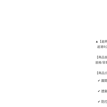
▲【超
  超
【商品
規格/容量:
【商品
✔ 圓
✔ 透
✔ 防