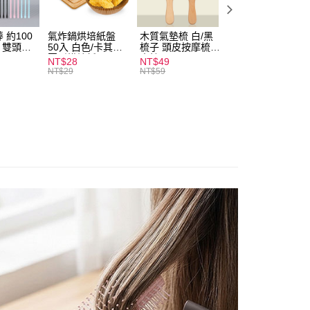
付款
0，滿NT$599(含以上)免運費
 約100
氣炸鍋烘培紙盤
木質氣墊梳 白/黑
素面船型襪 22-
扒 雙頭棉
50入 白色/卡其色
梳子 頭皮按摩梳
27cm 基本款 黑/
家取貨
圓形烘焙紙
木梳
灰/白 短襪 船襪 
NT$28
NT$49
NT$9
0，滿NT$599(含以上)免運費
襪 黑襪
NT$29
NT$59
付款
0，滿NT$599(含以上)免運費
1取貨
0，滿NT$599(含以上)免運費
20，滿NT$1,999(含以上)免運費