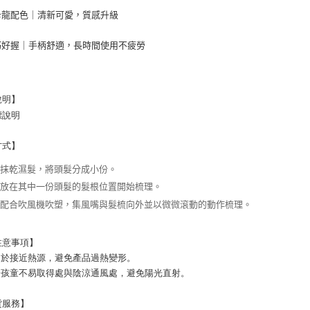
卡龍配色｜清新可愛，質感升級
巧好握｜手柄舒適，長時間使用不疲勞
說明】
標說明
方式】
巾抹乾濕髮，將頭髮分成小份。
梳放在其中一份頭髮的髮根位置開始梳理。
時配合吹風機吹塑，集風嘴與髮梳向外並以微微滾動的動作梳理。
注意事項】
勿過於接近熱源，避免產品過熱變形。
於孩童不易取得處與陰涼通風處，避免陽光直射。 
貨服務】