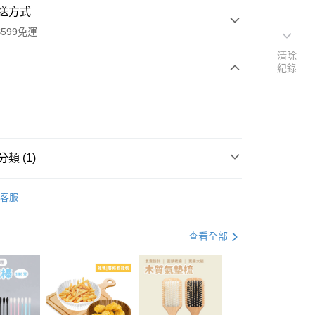
送方式
599免運
清除
紀錄
次付款
付款
類 (1)
保養
髮型工具
客服
查看全部