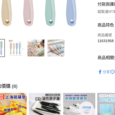
付款與運
超取滿NT$
付款方式
商品特色
信用卡一
商品編號
11631958
超商取貨
LINE Pay
商品相關分
Apple Pay
美髮清潔
分享
街口支付
悠遊付
價購 (8)
ATM付款
運送方式