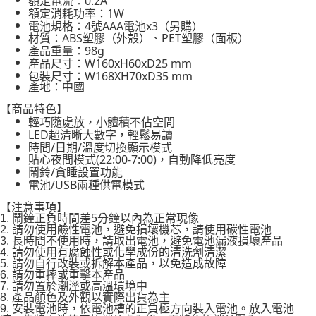
額定電流：0.2A
額定消耗功率：1W
電池規格：4號AAA電池x3（另購）
材質：ABS塑膠（外殼）、PET塑膠（面板）
產品重量：98g
產品尺寸：W160xH60xD25 mm
包裝尺寸：W168XH70xD35 mm
產地：中國
【商品特色】
輕巧隨處放，小體積不佔空間
LED超清晰大數字，輕鬆易讀
時間/日期/溫度切換顯示模式
貼心夜間模式(22:00-7:00)，自動降低亮度
鬧鈴/貪睡設置功能
電池/USB兩種供電模式
【注意事項】
1. 鬧鐘正負時間差5分鐘以內為正常現像
2. 請勿使用鹼性電池，避免損壞機芯，請使用碳性電池
3. 長時間不使用時，請取出電池，避免電池漏液損壞產品
4. 請勿使用有腐蝕性或化學成份的清洗劑清潔
5. 請勿自行改裝或拆解本產品，以免造成故障
6. 請勿重摔或重擊本產品
7. 請勿置於潮溼或高溫環境中
8. 產品顏色及外觀以實際出貨為主
9. 安裝電池時，依電池槽的正負極方向裝入電池。放入電池