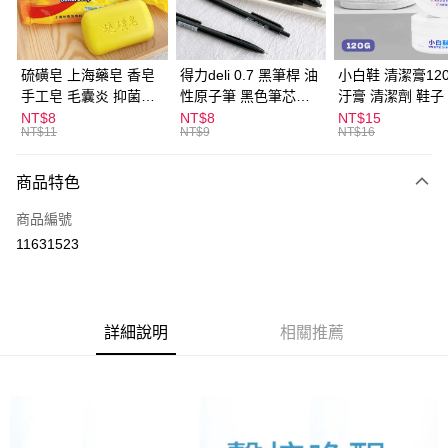
街口支付
悠遊付
硫磺皂 上海藥皂 香皂
得力deli 0.7 黑筆桿 油
小白鞋 清潔膏120
手工皂 毛囊炎 抑菌除
性原子筆 黑色筆芯
汙膏 清潔劑 鞋子
ATM付款
蟎 清潔護膚 去油去痘
S304
漬 白皮鞋 鞋油
NT$8
NT$8
NT$15
NT$11
NT$9
NT$16
寵物皮膚病 狗狗貓咪
運送方式
商品特色
全家取貨付款
每筆NT$60，滿NT$599(含以上)免運費
商品編號
11631523
付款後全家取貨
每筆NT$60，滿NT$599(含以上)免運費
7-11取貨付款
詳細說明
相關推薦
每筆NT$60，滿NT$599(含以上)免運費
付款後7-11取貨
每筆NT$60，滿NT$599(含以上)免運費
宅配