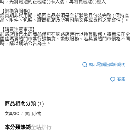
時，先將電池的正極端( )卡入後，再將負極端(-)壓入
【退換貨服務】
鑑賞期非試用期，退回產品必須是全新狀態且包裝完整 ( 保持產
品、附件、包裝、廠商紙箱及所有附隨文件或資料之完整性 ) 。
【購買注意事項】
網路店所售出的商品僅可在網路店進行退換貨服務，將無法在全
國佳瑪實體門市進行退換貨、退款服務。若與實體門市價格不同
時，請以網站公告為主。
顯示電腦版詳細說明
客服
商品相關分類 (1)
文具/3C
實用小物
本分類熱銷
全站排行