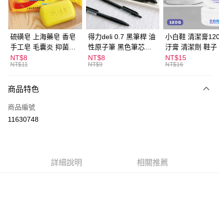
街口支付
悠遊付
硫磺皂 上海藥皂 香皂
得力deli 0.7 黑筆桿 油
小白鞋 清潔膏120
手工皂 毛囊炎 抑菌除
性原子筆 黑色筆芯
汙膏 清潔劑 鞋子
ATM付款
蟎 清潔護膚 去油去痘
S304
漬 白皮鞋 鞋油
NT$8
NT$8
NT$15
NT$11
NT$9
NT$16
寵物皮膚病 狗狗貓咪
運送方式
商品特色
全家取貨付款
每筆NT$60，滿NT$599(含以上)免運費
商品編號
11630748
付款後全家取貨
每筆NT$60，滿NT$599(含以上)免運費
7-11取貨付款
詳細說明
相關推薦
每筆NT$60，滿NT$599(含以上)免運費
付款後7-11取貨
每筆NT$60，滿NT$599(含以上)免運費
宅配