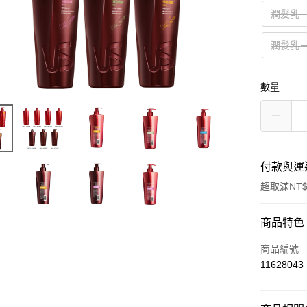
潤髮乳
潤髮乳
數量
付款與運
超取滿NT$
付款方式
商品特色
信用卡一
商品編號
11628043
超商取貨
LINE Pay