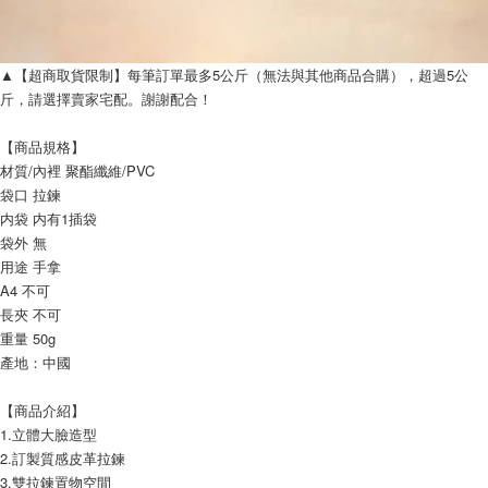
▲【超商取貨限制】每筆訂單最多5公斤（無法與其他商品合購），超過5公
斤，請選擇賣家宅配。謝謝配合！
【商品規格】
材質/內裡 聚酯纖維/PVC
袋口 拉鍊
内袋 内有1插袋
袋外 無
用途 手拿
A4 不可
長夾 不可
重量 50g
產地：中國
【商品介紹】
1.立體大臉造型
2.訂製質感皮革拉鍊
3.雙拉鍊置物空間