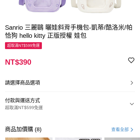
Sanrio 三麗鷗 曬娃斜背手機包-凱蒂/酷洛米/帕
恰狗 hello kitty 正版授權 娃包
超取滿NT$599免運
NT$390
請選擇商品選項
付款與運送方式
超取滿NT$599免運
付款方式
信用卡一次付款
商品加價購 (8)
查看全部