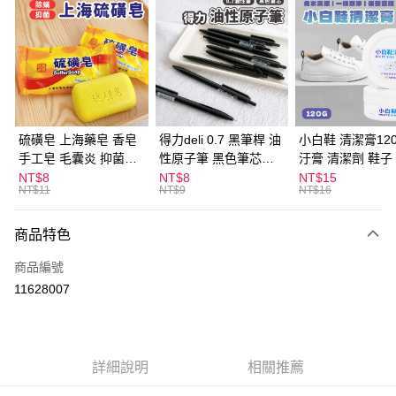
超商取貨付款
LINE Pay
Apple Pay
街口支付
悠遊付
硫磺皂 上海藥皂 香皂
得力deli 0.7 黑筆桿 油
小白鞋 清潔膏120
手工皂 毛囊炎 抑菌除
性原子筆 黑色筆芯
汙膏 清潔劑 鞋子
ATM付款
蟎 清潔護膚 去油去痘
S304
漬 白皮鞋 鞋油
NT$8
NT$8
NT$15
NT$11
NT$9
NT$16
寵物皮膚病 狗狗貓咪
運送方式
商品特色
全家取貨付款
每筆NT$60，滿NT$599(含以上)免運費
商品編號
11628007
付款後全家取貨
每筆NT$60，滿NT$599(含以上)免運費
7-11取貨付款
詳細說明
相關推薦
每筆NT$60，滿NT$599(含以上)免運費