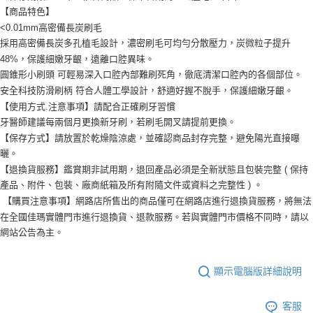
【商品特色】
<0.01mm高密備長炭刷毛
採用高密備長炭多孔植毛設計，濃密刷毛可均勻分散壓力，炭微粒子提升
48%，保護細嫩牙齦，遠離口腔異味。
圓錐形小刷頭 可輕易深入口腔內部難刷死角，徹底清潔口腔內的各個部位。
安全科技防滑刷柄 符合人體工學設計，舒適好握不脫手，保護細嫩牙齦。
【使用方式.注意事項】請配合正確刷牙習慣
牙醫師建議每兩個月更換新牙刷，若刷毛開叉請提前更換。
【保存方式】請放置於乾燥陰涼處，並確認商品封存完整，避免陽光直接曝
曬。
【退換貨服務】鑑賞期非試用期，退回產品必須是全新狀態且包裝完整 ( 保持
產品、附件、包裝、廠商紙箱及所有附隨文件或資料之完整性 ) 。
【購買注意事項】網路店所售出的商品僅可在網路店進行退換貨服務，將無法
在全國佳瑪實體門市進行退換貨、退款服務。若與實體門市價格不同時，請以
網站公告為主。
顯示電腦版詳細說明
客服