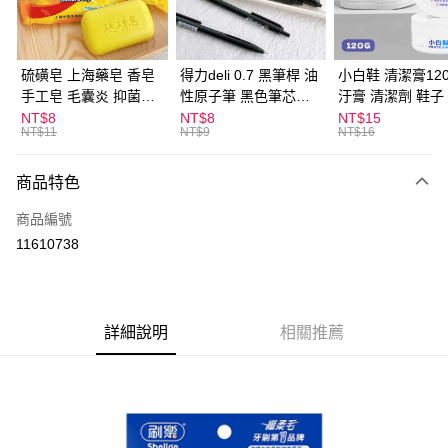
街口支付
悠遊付
硫磺皂 上海藥皂 香皂
得力deli 0.7 黑筆桿 油
小白鞋 清潔膏120
手工皂 毛囊炎 抑菌除
性原子筆 黑色筆芯
汙膏 清潔劑 鞋子
ATM付款
蟎 清潔護膚 去油去痘
S304
漬 白皮鞋 鞋油
NT$8
NT$8
NT$15
NT$11
NT$9
NT$16
寵物皮膚病 狗狗貓咪
運送方式
商品特色
全家取貨付款
每筆NT$60，滿NT$599(含以上)免運費
商品編號
11610738
付款後全家取貨
每筆NT$60，滿NT$599(含以上)免運費
7-11取貨付款
詳細說明
相關推薦
每筆NT$60，滿NT$599(含以上)免運費
付款後7-11取貨
每筆NT$60，滿NT$599(含以上)免運費
宅配