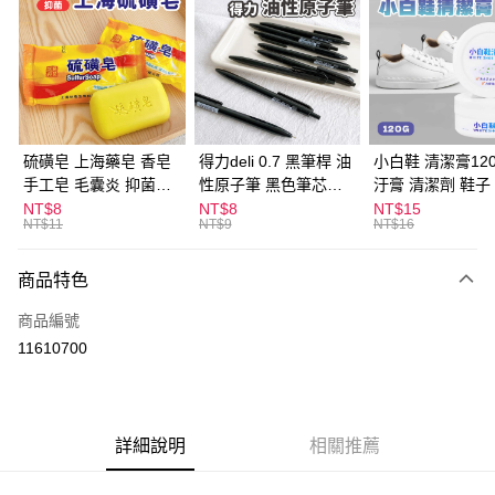
LINE Pay
Apple Pay
街口支付
悠遊付
硫磺皂 上海藥皂 香皂
得力deli 0.7 黑筆桿 油
小白鞋 清潔膏120
手工皂 毛囊炎 抑菌除
性原子筆 黑色筆芯
汙膏 清潔劑 鞋子
ATM付款
蟎 清潔護膚 去油去痘
S304
漬 白皮鞋 鞋油
NT$8
NT$8
NT$15
NT$11
NT$9
NT$16
寵物皮膚病 狗狗貓咪
運送方式
商品特色
全家取貨付款
每筆NT$60，滿NT$599(含以上)免運費
商品編號
11610700
付款後全家取貨
每筆NT$60，滿NT$599(含以上)免運費
7-11取貨付款
詳細說明
相關推薦
每筆NT$60，滿NT$599(含以上)免運費
付款後7-11取貨