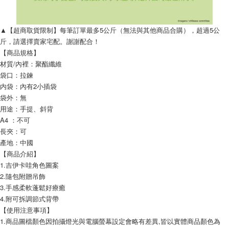
▲【超商取貨限制】每筆訂單最多5公斤（無法與其他商品合購），超過5公
斤，請選擇賣家宅配。謝謝配合！
【商品規格】
材質/內裡：聚酯纖維
袋口：拉鍊
内袋：內有2小插袋
袋外：無
用途：手提、斜背
A4 ：不可
長夾：可
產地：中國
【商品介紹】
1.吉伊卡哇角色圖案
2.隨包附贈吊飾
3.手感柔軟蓬鬆好療癒
4.附可拆調節式背帶
【使用注意事項】
1.商品圖檔顏色因拍攝燈光與電腦螢幕設定會略有差異,皆以實體商品顏色為