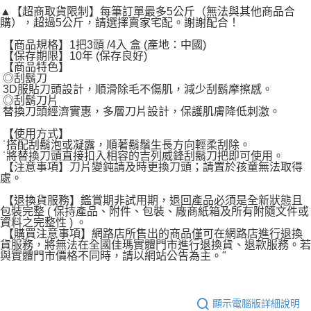
▲【超商取貨限制】每筆訂單最多5公斤（無法與其他商品合
購），超過5公斤，請選擇賣家宅配。謝謝配合！
【商品規格】1把3頭 /4入 盒 (產地：中國)
【保存期限】10年 (保存良好)
【商品特色】
◎刮鬍刀
3D服貼刀頭設計，順滑除毛不傷肌，減少刮鬍摩擦感。
◎刮鬍刀片
替換刀頭經濟實惠，多層刀片設計，保護肌膚降低刺激。
【使用方式】
˙搭配刮鬍泡或凝露，順著鬍鬚生長方向輕柔刮除。
˙將替換刀頭直接扣入相容的吉列威鋒刮鬍刀把即可使用。
【注意事項】刀片變鈍請及時更換刀頭；請置於孩童無法取得
處。
【退換貨服務】鑑賞期非試用期，退回產品必須是全新狀態且
包裝完整 ( 保持產品、附件、包裝、廠商紙箱及所有附隨文件或
資料之完整性 ) 。
【購買注意事項】網路店所售出的商品僅可在網路店進行退換
貨服務，將無法在全國佳瑪實體門市進行退換貨、退款服務。若
與實體門市價格不同時，請以網站公告為主。"
顯示電腦版詳細說明