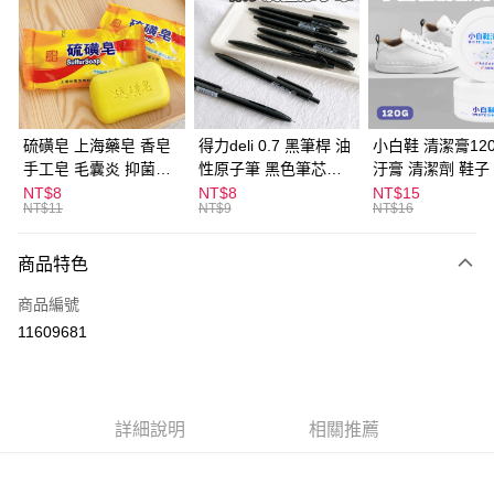
LINE Pay
Apple Pay
街口支付
悠遊付
硫磺皂 上海藥皂 香皂
得力deli 0.7 黑筆桿 油
小白鞋 清潔膏120
手工皂 毛囊炎 抑菌除
性原子筆 黑色筆芯
汙膏 清潔劑 鞋子
ATM付款
蟎 清潔護膚 去油去痘
S304
漬 白皮鞋 鞋油
NT$8
NT$8
NT$15
NT$11
NT$9
NT$16
寵物皮膚病 狗狗貓咪
運送方式
商品特色
全家取貨付款
每筆NT$60，滿NT$599(含以上)免運費
商品編號
11609681
付款後全家取貨
每筆NT$60，滿NT$599(含以上)免運費
7-11取貨付款
詳細說明
相關推薦
每筆NT$60，滿NT$599(含以上)免運費
付款後7-11取貨