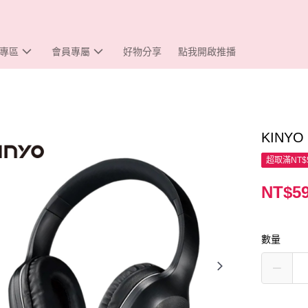
專區
會員專屬
好物分享
點我開啟推播
KINY
超取滿NT$
NT$5
數量