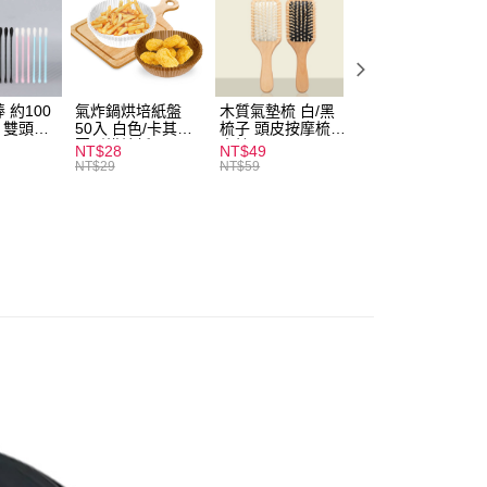
付款
0，滿NT$599(含以上)免運費
家取貨
0，滿NT$599(含以上)免運費
 約100
氣炸鍋烘培紙盤
木質氣墊梳 白/黑
素面船型襪 22-
扒 雙頭棉
50入 白色/卡其色
梳子 頭皮按摩梳
27cm 基本款 黑/
圓形烘焙紙
木梳
灰/白 短襪 船襪 
付款
NT$28
NT$49
NT$9
襪 黑襪
NT$29
NT$59
0，滿NT$599(含以上)免運費
1取貨
0，滿NT$599(含以上)免運費
20，滿NT$1,999(含以上)免運費