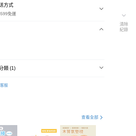
送方式
599免運
清除
紀錄
次付款
付款
類 (1)
電腦周邊
客服
查看全部