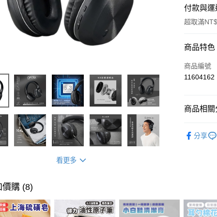
付款與運
超取滿NT$
付款方式
商品特色
信用卡一
商品編號
11604162
超商取貨
LINE Pay
商品相關分
Apple Pay
文具/3C
分享
街口支付
悠遊付
看更多
ATM付款
價購 (8)
運送方式