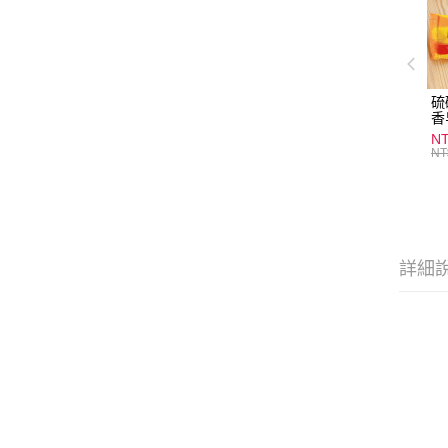
硫
香
炎
N
護
NT
物
詳細