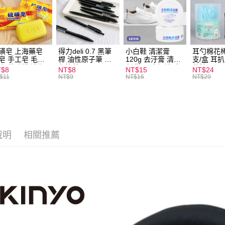
全家取貨
每筆NT$6
付款後全
每筆NT$6
磺皂 上海藥皂
得力deli 0.7 黑筆
小白鞋 清潔膏
耳勺棉花棒
皂 手工皂 毛囊
桿 油性原子筆 黑
120g 去汙膏 清潔
支/盒 耳
 抑菌除蟎 清潔
色筆芯 S304
劑 鞋子 去汙漬 白
花棒
7-11取貨
T$8
NT$8
NT$15
NT$24
膚 去油去痘 寵
皮鞋 鞋油
$11
NT$9
NT$16
NT$29
每筆NT$6
皮膚病 狗狗貓咪
付款後7-1
每筆NT$6
宅配
說明
相關推薦
每筆NT$1