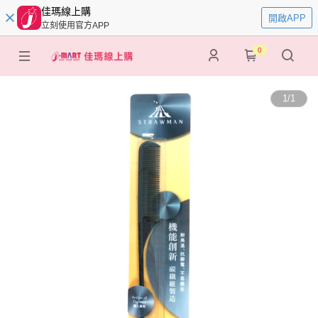
佳瑪線上購
開啟APP
立刻使用官方APP
0
1
/
1