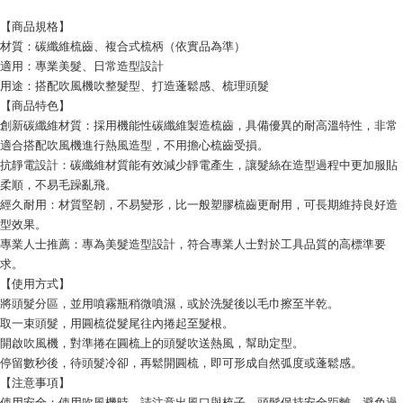
【商品規格】
材質：碳纖維梳齒、複合式梳柄（依實品為準）
適用：專業美髮、日常造型設計
用途：搭配吹風機吹整髮型、打造蓬鬆感、梳理頭髮
【商品特色】
創新碳纖維材質：採用機能性碳纖維製造梳齒，具備優異的耐高溫特性，非常
適合搭配吹風機進行熱風造型，不用擔心梳齒受損。
抗靜電設計：碳纖維材質能有效減少靜電產生，讓髮絲在造型過程中更加服貼
柔順，不易毛躁亂飛。
經久耐用：材質堅韌，不易變形，比一般塑膠梳齒更耐用，可長期維持良好造
型效果。
專業人士推薦：專為美髮造型設計，符合專業人士對於工具品質的高標準要
求。
【使用方式】
將頭髮分區，並用噴霧瓶稍微噴濕，或於洗髮後以毛巾擦至半乾。
取一束頭髮，用圓梳從髮尾往內捲起至髮根。
開啟吹風機，對準捲在圓梳上的頭髮吹送熱風，幫助定型。
停留數秒後，待頭髮冷卻，再鬆開圓梳，即可形成自然弧度或蓬鬆感。
【注意事項】
使用安全：使用吹風機時，請注意出風口與梳子、頭髮保持安全距離，避免過