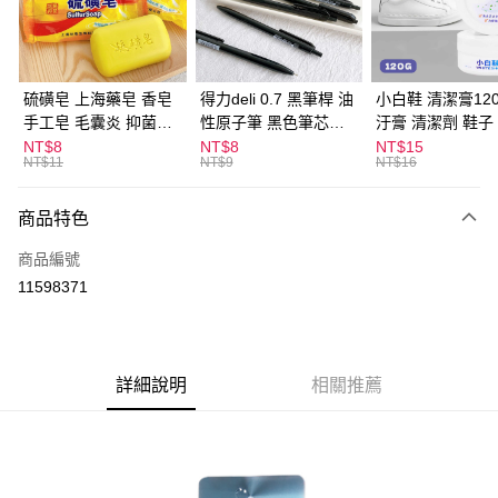
Apple Pay
街口支付
悠遊付
硫磺皂 上海藥皂 香皂
得力deli 0.7 黑筆桿 油
小白鞋 清潔膏120
手工皂 毛囊炎 抑菌除
性原子筆 黑色筆芯
汙膏 清潔劑 鞋子
ATM付款
蟎 清潔護膚 去油去痘
S304
漬 白皮鞋 鞋油
NT$8
NT$8
NT$15
NT$11
NT$9
NT$16
寵物皮膚病 狗狗貓咪
運送方式
商品特色
全家取貨付款
每筆NT$60，滿NT$599(含以上)免運費
商品編號
11598371
付款後全家取貨
每筆NT$60，滿NT$599(含以上)免運費
7-11取貨付款
詳細說明
相關推薦
每筆NT$60，滿NT$599(含以上)免運費
付款後7-11取貨
每筆NT$60，滿NT$599(含以上)免運費