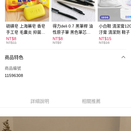
Apple Pay
街口支付
悠遊付
硫磺皂 上海藥皂 香皂
得力deli 0.7 黑筆桿 油
小白鞋 清潔膏120
手工皂 毛囊炎 抑菌除
性原子筆 黑色筆芯
汙膏 清潔劑 鞋子
ATM付款
蟎 清潔護膚 去油去痘
S304
漬 白皮鞋 鞋油
NT$8
NT$8
NT$15
NT$11
NT$9
NT$16
寵物皮膚病 狗狗貓咪
運送方式
商品特色
全家取貨付款
每筆NT$60，滿NT$599(含以上)免運費
商品編號
11596308
付款後全家取貨
每筆NT$60，滿NT$599(含以上)免運費
7-11取貨付款
詳細說明
相關推薦
每筆NT$60，滿NT$599(含以上)免運費
付款後7-11取貨
每筆NT$60，滿NT$599(含以上)免運費