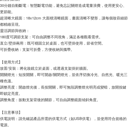
30分鐘自動斷電：智慧斷電功能，避免忘記關燈造成電量浪費，使用更安心、
更節能。
超清晰大鏡面：18x12cm 大面積清晰鏡面，畫面清晰不變形，讓每個妝容細節
都精緻呈現。
靈活調節與收納：
180度可調節支架：可自由調整不同視角，滿足各種觀看需求。
直立/壁掛兩用：既可穩固立於桌面，也可壁掛使用，節省空間。
可折疊收納：支架可折疊，方便收納與攜帶。
【使用方式】
放置/安裝：將化妝鏡立於桌面，或透過支架掛於牆面。
開關燈光：短按開關，即可開啟/關閉燈光，並依序切換冷光、自然光、暖光三
種色溫。
調整亮度：開啟燈光後，長按開關，即可無段調整燈光明亮或變暗，放開按鍵
即鎖定亮度。
調整角度：扳動支架背後的關節，可自由調整鏡面傾斜角度。
【注意事項】
供電說明：請先確認產品所需的供電方式（如USB供電），並使用符合規格的
電源。