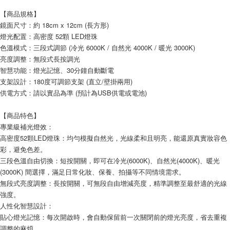
【商品規格】
鏡面尺寸：約 18cm x 12cm (長方形)
燈光配置：高密度 52顆 LED燈珠
色溫模式：三段式調節 (冷光 6000K / 自然光 4000K / 暖光 3000K)
亮度調整：無段式長按調光
智慧功能：燈光記憶、30分鐘自動斷電
支架設計：180度可調節支架 (直立/壁掛兩用)
供電方式：請以實品為準 (預計為USB供電或電池)
【商品特色】
專業級補光燈效：
高密度52顆LED燈珠：均勻模擬自然光，光線柔和且明亮，能還原真實妝容色
彩，避免色差。
三段色溫自由切換：短按開關，即可在冷光(6000K)、自然光(4000K)、暖光
(3000K) 間選擇，滿足日常化妝、保養、拍攝等不同情境需求。
無段式亮度調整：長按開關，可無段自由增減亮度，精準調整至最舒適的光線
強度。
人性化智慧設計：
貼心燈光記憶：每次開啟時，會自動保留前一次關閉前的燈光亮度，省去重複
調整的麻煩。