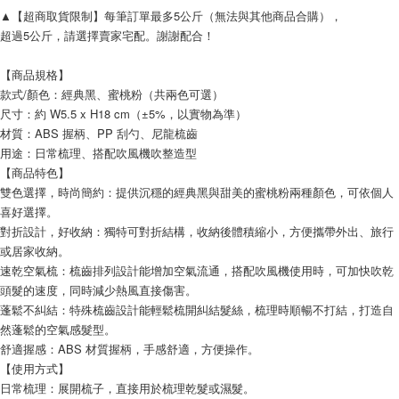
▲【超商取貨限制】每筆訂單最多5公斤（無法與其他商品合購），
超過5公斤，請選擇賣家宅配。謝謝配合！
【商品規格】
款式/顏色：經典黑、蜜桃粉（共兩色可選）
尺寸：約 W5.5 x H18 cm（±5%，以實物為準）
材質：ABS 握柄、PP 刮勺、尼龍梳齒
用途：日常梳理、搭配吹風機吹整造型
【商品特色】
雙色選擇，時尚簡約：提供沉穩的經典黑與甜美的蜜桃粉兩種顏色，可依個人
喜好選擇。
對折設計，好收納：獨特可對折結構，收納後體積縮小，方便攜帶外出、旅行
或居家收納。
速乾空氣梳：梳齒排列設計能增加空氣流通，搭配吹風機使用時，可加快吹乾
頭髮的速度，同時減少熱風直接傷害。
蓬鬆不糾結：特殊梳齒設計能輕鬆梳開糾結髮絲，梳理時順暢不打結，打造自
然蓬鬆的空氣感髮型。
舒適握感：ABS 材質握柄，手感舒適，方便操作。
【使用方式】
日常梳理：展開梳子，直接用於梳理乾髮或濕髮。