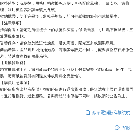
吹整造型：洗髮後，用毛巾稍微擦乾頭髮，可搭配吹風機，一邊吹乾一邊梳
理，利用梳齒設計讓頭髮更蓬鬆。
收納攜帶：使用完畢後，將梳子對折，即可輕鬆收納於包包或抽屜中。
【注意事項】
清潔保養：請定期清理梳子上的頭髮與灰塵，保持清潔。可用濕布擦拭後，置
於通風處陰乾。
妥善保存：請存放於陰涼乾燥處，避免高溫、陽光直射或潮濕環境。
商品差異：產品圖片因拍攝光源、電腦螢幕設定不同，可能與實物存在細微色
差，請以實際收到商品為準。
【退換貨服務】
鑑賞期非試用期，退回產品必須是全新狀態且包裝完整 (保持產品、附件、包
裝、廠商紙箱及所有附隨文件或資料之完整性)。
【購買注意事項】
網路店所售出的商品僅可在網路店進行退換貨服務，將無法在全國佳瑪實體門
市進行退換貨、退款服務。若與實體門市價格不同時，請以網站公告為主。
顯示電腦版詳細說明
客服