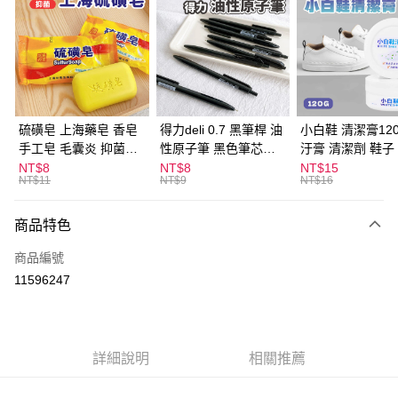
LINE Pay
Apple Pay
街口支付
悠遊付
硫磺皂 上海藥皂 香皂
得力deli 0.7 黑筆桿 油
小白鞋 清潔膏120
手工皂 毛囊炎 抑菌除
性原子筆 黑色筆芯
汙膏 清潔劑 鞋子
ATM付款
蟎 清潔護膚 去油去痘
S304
漬 白皮鞋 鞋油
NT$8
NT$8
NT$15
NT$11
NT$9
NT$16
寵物皮膚病 狗狗貓咪
運送方式
商品特色
全家取貨付款
每筆NT$60，滿NT$599(含以上)免運費
商品編號
11596247
付款後全家取貨
每筆NT$60，滿NT$599(含以上)免運費
7-11取貨付款
詳細說明
相關推薦
每筆NT$60，滿NT$599(含以上)免運費
付款後7-11取貨