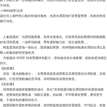
不掉色。
☆N853絕對沉溺
讓任何人都怦然心動的乾燥玫瑰色，光誘水潤質地打造豐盈雙唇，長效持色恆
吻不掉色。
．人氣熱賣的「光誘恆吻唇膏」迎來全面進化。完美再現宛如雙唇內部黏膜般
的色澤與質感，一抹即現飽滿、帶有濃郁魅力的「原生感美唇」。
．輕盈柔滑的質地一抹貼合，緊密服貼雙唇，長時間維持飽滿水潤的光澤以及
剛上粧般的鮮明澄澈色澤。
．升級版的 KOSE 特有雙層持色配方，塗抹後自然分成兩層，使粧效更加穩定
持久。
【粧膜層】
．添加「凝光鎖吻成分」，在雙唇表面形成厚實且高透明度的光澤粧膜，定格
鎖色，打造澄透飽滿的亮澤感，長時間維持清透的發色。
【色彩層】
．採用能形成緻密凝膠膜的成分，首次*添加能靈活配合唇部動作的柔韌成膜
劑，使整個色彩層形成「強韌又柔軟」的結構，牢牢附著於雙唇，實現更升
級、不易掉色的優異持色力。
．隨唇部動作柔軟伸展的粧膜，保持輕盈無負擔的舒適感受。均勻貼合，有效