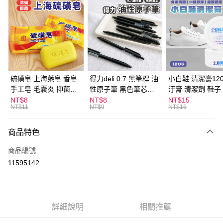
超商取貨付款
LINE Pay
Apple Pay
街口支付
悠遊付
硫磺皂 上海藥皂 香皂
得力deli 0.7 黑筆桿 油
小白鞋 清潔膏120
手工皂 毛囊炎 抑菌除
性原子筆 黑色筆芯
汙膏 清潔劑 鞋子
ATM付款
蟎 清潔護膚 去油去痘
S304
漬 白皮鞋 鞋油
NT$8
NT$8
NT$15
NT$11
NT$9
NT$16
寵物皮膚病 狗狗貓咪
運送方式
商品特色
全家取貨付款
每筆NT$60，滿NT$599(含以上)免運費
商品編號
11595142
付款後全家取貨
每筆NT$60，滿NT$599(含以上)免運費
7-11取貨付款
詳細說明
相關推薦
每筆NT$60，滿NT$599(含以上)免運費