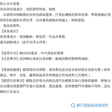
防止水分蒸發。
添加美容液成分，預防唇部乾燥、粗糙。
．以唇部內側黏膜的自然色調為靈感，打造貼膚般的柔和色選。帶著微微紅潤
與恰到好處的水潤光澤，任何膚色都能自然融入，輕鬆駕馭。
．無添加香料。
【添加成分】
美容液成分：玻尿酸鈉・角鯊烷・乳油木果脂
凝光鎖吻成分（提升光澤＆持色）
【使用方式】轉出約5毫米，均勻塗抹於雙唇。
【注意事項】請勿轉出過多以免折斷；飯後請擦拭雙唇再補妝。
【退換貨服務】鑑賞期非試用期，退回產品必須是全新狀態且包裝完整 ( 保持
產品、附件、包裝、廠商紙箱及所有附隨文件或資料之完整性 ) 。
【購買注意事項】網路店所售出的商品僅可在網路店進行退換貨服務，將無法
在全國佳瑪實體門市進行退換貨、退款服務。若與實體門市價格不同時，請以
網站公告為主。
顯示電腦版詳細說明