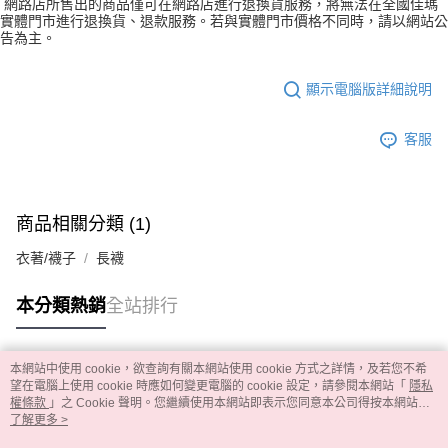
網路店所售出的商品僅可在網路店進行退換貨服務，將無法在全國佳瑪
實體門市進行退換貨、退款服務。若與實體門市價格不同時，請以網站公
告為主。
顯示電腦版詳細說明
客服
商品相關分類 (1)
衣著/襪子
長襪
本分類熱銷
全站排行
本網站中使用 cookie，欲查詢有關本網站使用 cookie 方式之詳情，及若您不希
熱門標籤
望在電腦上使用 cookie 時應如何變更電腦的 cookie 設定，請參閱本網站「
隱私
權條款
」之 Cookie 聲明。您繼續使用本網站即表示您同意本公司得按本網站使
用條款之 Cookie 聲明使用 cookie。
了解更多 >