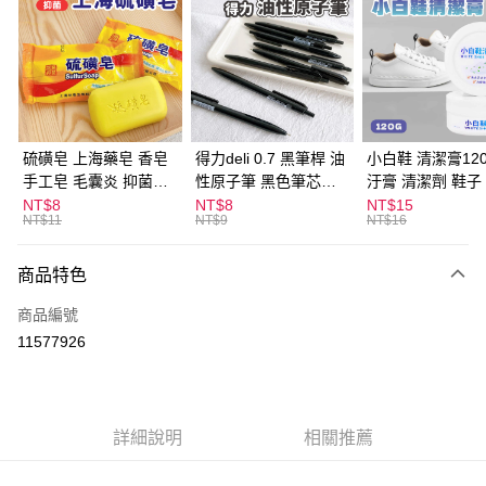
LINE Pay
Apple Pay
街口支付
悠遊付
硫磺皂 上海藥皂 香皂
得力deli 0.7 黑筆桿 油
小白鞋 清潔膏120
手工皂 毛囊炎 抑菌除
性原子筆 黑色筆芯
汙膏 清潔劑 鞋子
ATM付款
蟎 清潔護膚 去油去痘
S304
漬 白皮鞋 鞋油
NT$8
NT$8
NT$15
NT$11
NT$9
NT$16
寵物皮膚病 狗狗貓咪
運送方式
商品特色
全家取貨付款
每筆NT$60，滿NT$599(含以上)免運費
商品編號
11577926
付款後全家取貨
每筆NT$60，滿NT$599(含以上)免運費
7-11取貨付款
詳細說明
相關推薦
每筆NT$60，滿NT$599(含以上)免運費
付款後7-11取貨