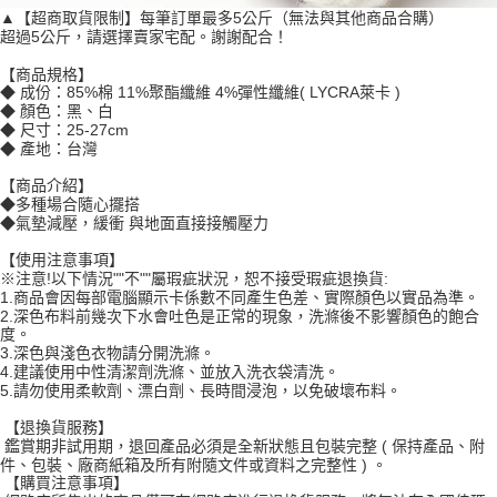
▲【超商取貨限制】每筆訂單最多5公斤（無法與其他商品合購）
超過5公斤，請選擇賣家宅配。謝謝配合！
【商品規格】
◆ 成份：85%棉 11%聚酯纖維 4%彈性纖維( LYCRA萊卡 )
◆ 顏色：黑、白
◆ 尺寸：25-27cm
◆ 產地：台灣
【商品介紹】
◆多種場合隨心擺搭
◆氣墊減壓，緩衝 與地面直接接觸壓力
【使用注意事項】
※注意!以下情況""不""屬瑕疵狀況，恕不接受瑕疵退換貨:
1.商品會因每部電腦顯示卡係數不同產生色差、實際顏色以實品為準。
2.深色布料前幾次下水會吐色是正常的現象，洗滌後不影響顏色的飽合
度。
3.深色與淺色衣物請分開洗滌。
4.建議使用中性清潔劑洗滌、並放入洗衣袋清洗。
5.請勿使用柔軟劑、漂白劑、長時間浸泡，以免破壞布料。
【退換貨服務】
鑑賞期非試用期，退回產品必須是全新狀態且包裝完整 ( 保持產品、附
件、包裝、廠商紙箱及所有附隨文件或資料之完整性 ) 。
【購買注意事項】