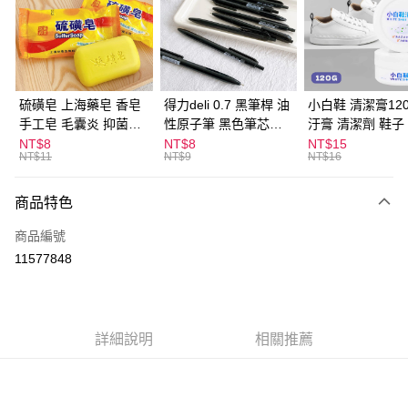
Apple Pay
街口支付
悠遊付
硫磺皂 上海藥皂 香皂
得力deli 0.7 黑筆桿 油
小白鞋 清潔膏120
手工皂 毛囊炎 抑菌除
性原子筆 黑色筆芯
汙膏 清潔劑 鞋子
ATM付款
蟎 清潔護膚 去油去痘
S304
漬 白皮鞋 鞋油
NT$8
NT$8
NT$15
NT$11
NT$9
NT$16
寵物皮膚病 狗狗貓咪
運送方式
商品特色
全家取貨付款
每筆NT$60，滿NT$599(含以上)免運費
商品編號
11577848
付款後全家取貨
每筆NT$60，滿NT$599(含以上)免運費
7-11取貨付款
詳細說明
相關推薦
每筆NT$60，滿NT$599(含以上)免運費
付款後7-11取貨
每筆NT$60，滿NT$599(含以上)免運費