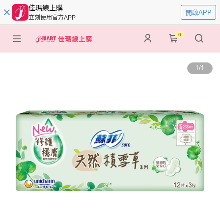
佳瑪線上購
開啟APP
立刻使用官方APP
0
1
/
1