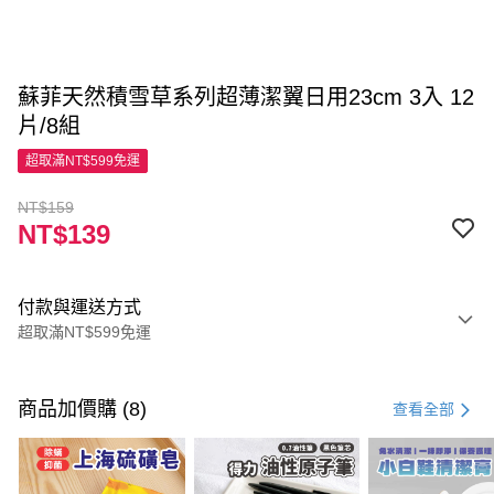
蘇菲天然積雪草系列超薄潔翼日用23cm 3入 12
片/8組
超取滿NT$599免運
NT$159
NT$139
付款與運送方式
超取滿NT$599免運
付款方式
信用卡一次付款
商品加價購 (8)
查看全部
超商取貨付款
LINE Pay