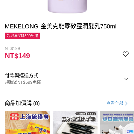
MEKELONG 金美克能零矽靈潤髮乳750ml
超取滿NT$599免運
NT$199
NT$149
付款與運送方式
超取滿NT$599免運
付款方式
信用卡一次付款
商品加價購 (8)
查看全部
超商取貨付款
LINE Pay