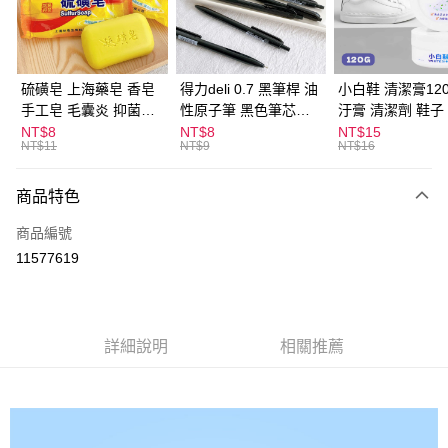
Apple Pay
街口支付
悠遊付
硫磺皂 上海藥皂 香皂
得力deli 0.7 黑筆桿 油
小白鞋 清潔膏120
手工皂 毛囊炎 抑菌除
性原子筆 黑色筆芯
汙膏 清潔劑 鞋子
ATM付款
蟎 清潔護膚 去油去痘
S304
漬 白皮鞋 鞋油
NT$8
NT$8
NT$15
NT$11
NT$9
NT$16
寵物皮膚病 狗狗貓咪
運送方式
商品特色
全家取貨付款
每筆NT$60，滿NT$599(含以上)免運費
商品編號
11577619
付款後全家取貨
每筆NT$60，滿NT$599(含以上)免運費
7-11取貨付款
詳細說明
相關推薦
每筆NT$60，滿NT$599(含以上)免運費
付款後7-11取貨
每筆NT$60，滿NT$599(含以上)免運費