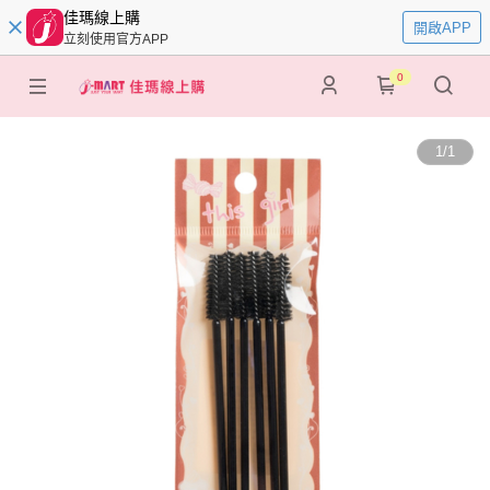
佳瑪線上購
開啟APP
立刻使用官方APP
0
1
/
1