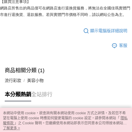
【購買注意事項】
網路店所售出的商品僅可在網路店進行退換貨服務，將無法在全國佳瑪實體門
市進行退換貨、退款服務。若與實體門市價格不同時，請以網站公告為主。
顯示電腦版詳細說明
客服
商品相關分類 (1)
流行彩妝
美容小物
本分類熱銷
全站排行
本網站中使用 cookie，欲查詢有關本網站使用 cookie 方式之詳情，及若您不希
熱門標籤
望在電腦上使用 cookie 時應如何變更電腦的 cookie 設定，請參閱本網站「
隱私
權條款
」之 Cookie 聲明。您繼續使用本網站即表示您同意本公司得按本網站使
用條款之 Cookie 聲明使用 cookie。
了解更多 >