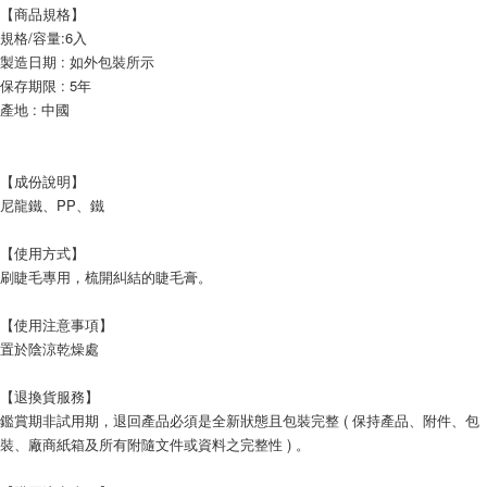
【商品規格】
規格/容量:6入
製造日期 : 如外包裝所示
保存期限 : 5年
產地 : 中國
【成份說明】
尼龍鐵、PP、鐵
【使用方式】
刷睫毛專用，梳開糾結的睫毛膏。
【使用注意事項】
置於陰涼乾燥處
【退換貨服務】
鑑賞期非試用期，退回產品必須是全新狀態且包裝完整 ( 保持產品、附件、包
裝、廠商紙箱及所有附隨文件或資料之完整性 ) 。