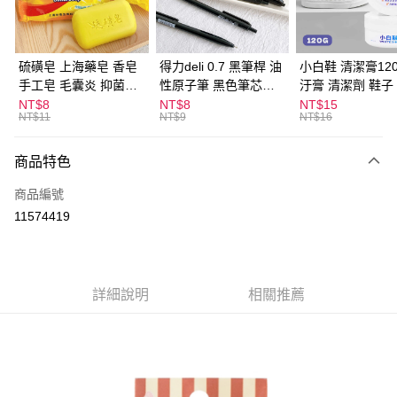
街口支付
悠遊付
硫磺皂 上海藥皂 香皂
得力deli 0.7 黑筆桿 油
小白鞋 清潔膏120
手工皂 毛囊炎 抑菌除
性原子筆 黑色筆芯
汙膏 清潔劑 鞋子
ATM付款
蟎 清潔護膚 去油去痘
S304
漬 白皮鞋 鞋油
NT$8
NT$8
NT$15
NT$11
NT$9
NT$16
寵物皮膚病 狗狗貓咪
運送方式
商品特色
全家取貨付款
每筆NT$60，滿NT$599(含以上)免運費
商品編號
11574419
付款後全家取貨
每筆NT$60，滿NT$599(含以上)免運費
7-11取貨付款
詳細說明
相關推薦
每筆NT$60，滿NT$599(含以上)免運費
付款後7-11取貨
每筆NT$60，滿NT$599(含以上)免運費
宅配