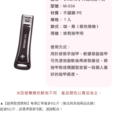
每筆NT$120，滿NT$1,999(含以上)免運費
▲【超商取貨限制】每筆訂單最多5公斤（無法與其他商品合購）
超過5公斤，請選擇賣家宅配。謝謝配合！