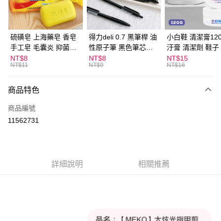
街口支付
悠遊付
硫磺皂 上海藥皂 香皂
得力deli 0.7 黑筆桿 油
小白鞋 清潔膏120
手工皂 毛囊炎 抑菌除
性原子筆 黑色筆芯
汙膏 清潔劑 鞋子
ATM付款
蟎 清潔護膚 去油去痘
S304
漬 白皮鞋 鞋油
NT$8
NT$8
NT$15
NT$11
NT$9
NT$16
寵物皮膚病 狗狗貓咪
運送方式
商品特色
全家取貨付款
每筆NT$60，滿NT$599(含以上)免運費
商品編號
11562731
付款後全家取貨
每筆NT$60，滿NT$599(含以上)免運費
7-11取貨付款
詳細說明
相關推薦
每筆NT$60，滿NT$599(含以上)免運費
付款後7-11取貨
每筆NT$60，滿NT$599(含以上)免運費
宅配