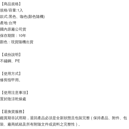
【商品規格】
規格/容量:1入
款式:黑色、咖色(顏色隨機)
產地:台灣
國內原廠公司貨
保存期限 : 10年
顏色 : 現貨隨機出貨
【成份說明】
不鏽鋼、PE
【使用方式】
修剪指甲用。
【使用注意事項】
置於陰涼乾燥處
【退換貨服務】
鑑賞期非試用期，退回產品必須是全新狀態且包裝完整 ( 保持產品、附件、包
裝、廠商紙箱及所有附隨文件或資料之完整性 ) 。