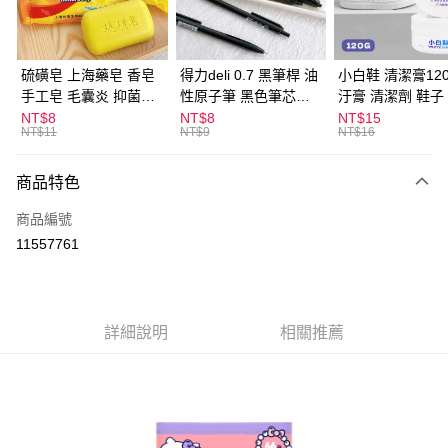
街口支付
悠遊付
硫磺皂 上海藥皂 香皂
得力deli 0.7 黑筆桿 油
小白鞋 清潔膏120
手工皂 毛囊炎 抑菌除
性原子筆 黑色筆芯
汙膏 清潔劑 鞋子
ATM付款
蟎 清潔護膚 去油去痘
S304
漬 白皮鞋 鞋油
NT$8
NT$8
NT$15
NT$11
NT$9
NT$16
寵物皮膚病 狗狗貓咪
運送方式
商品特色
全家取貨付款
每筆NT$60，滿NT$599(含以上)免運費
商品編號
11557761
付款後全家取貨
每筆NT$60，滿NT$599(含以上)免運費
7-11取貨付款
詳細說明
相關推薦
每筆NT$60，滿NT$599(含以上)免運費
付款後7-11取貨
每筆NT$60，滿NT$599(含以上)免運費
宅配