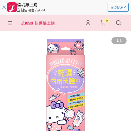
佳瑪線上購
開啟APP
立刻使用官方APP
0
1
/
1