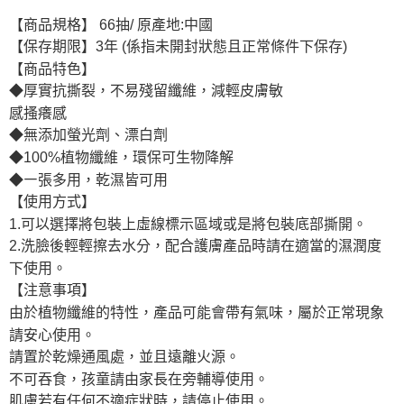
【商品規格】 66抽/ 原產地:中國
【保存期限】3年 (係指未開封狀態且正常條件下保存)
【商品特色】
◆厚實抗撕裂，不易殘留纖維，減輕皮膚敏
感搔癢感
◆無添加螢光劑、漂白劑
◆100%植物纖維，環保可生物降解
◆㇐張多用，乾濕皆可用
【使用方式】
1.可以選擇將包裝上虛線標示區域或是將包裝底部撕開。
2.洗臉後輕輕擦去水分，配合護膚產品時請在適當的濕潤度
下使用。
【注意事項】
由於植物纖維的特性，產品可能會帶有氣味，屬於正常現象
請安心使用。
請置於乾燥通風處，並且遠離火源。
不可吞食，孩童請由家長在旁輔導使用。
肌膚若有任何不適症狀時，請停止使用。