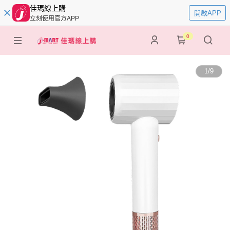
佳瑪線上購
開啟APP
立刻使用官方APP
0
1
/
9