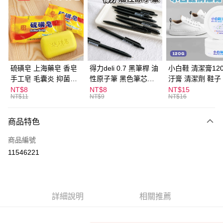
Apple Pay
街口支付
悠遊付
ATM付款
硫磺皂 上海藥皂 香皂
得力deli 0.7 黑筆桿 油
小白鞋 清潔膏120
手工皂 毛囊炎 抑菌除
性原子筆 黑色筆芯
汙膏 清潔劑 鞋子
運送方式
蟎 清潔護膚 去油去痘
S304
漬 白皮鞋 鞋油
NT$8
NT$8
NT$15
NT$11
NT$9
NT$16
寵物皮膚病 狗狗貓咪
宅配
每筆NT$120，滿NT$1,999(含以上)免運費
商品特色
商品編號
11546221
詳細說明
相關推薦