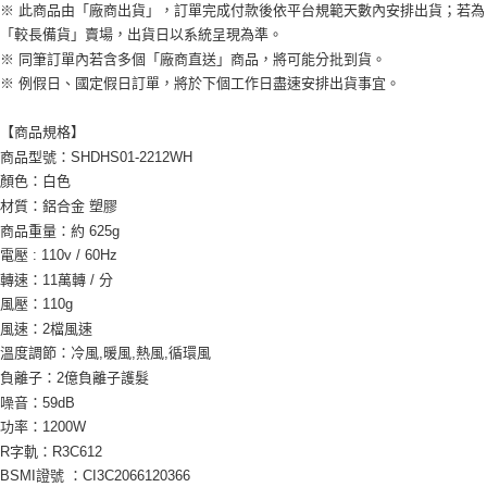
※ 此商品由「廠商出貨」，訂單完成付款後依平台規範天數內安排出貨；若為
「較長備貨」賣場，出貨日以系統呈現為準。
※ 同筆訂單內若含多個「廠商直送」商品，將可能分批到貨。
※ 例假日、國定假日訂單，將於下個工作日盡速安排出貨事宜。
【商品規格】
商品型號：
SHDHS01-2212WH
顏色：白色
材質：鋁合金 塑膠
商品重量：約 625g
電壓 : 110v / 60Hz
轉速：11萬轉 / 分
風壓：110g
風速：2檔風速
溫度調節：冷風,暖風,熱風,循環風
負離子：2億負離子護髮
噪音：59dB
功率：1200W
R字軌：R3C612
BSMI證號 ：CI3C2066120366