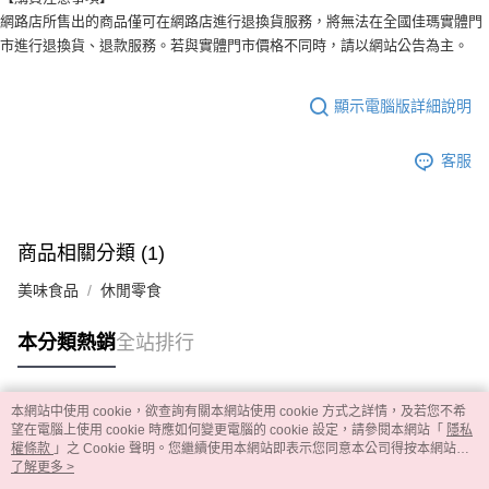
網路店所售出的商品僅可在網路店進行退換貨服務，將無法在全國佳瑪實體門
市進行退換貨、退款服務。若與實體門市價格不同時，請以網站公告為主。
顯示電腦版詳細說明
客服
商品相關分類 (1)
美味食品
休閒零食
本分類熱銷
全站排行
本網站中使用 cookie，欲查詢有關本網站使用 cookie 方式之詳情，及若您不希
熱門標籤
望在電腦上使用 cookie 時應如何變更電腦的 cookie 設定，請參閱本網站「
隱私
權條款
」之 Cookie 聲明。您繼續使用本網站即表示您同意本公司得按本網站使
用條款之 Cookie 聲明使用 cookie。
了解更多 >