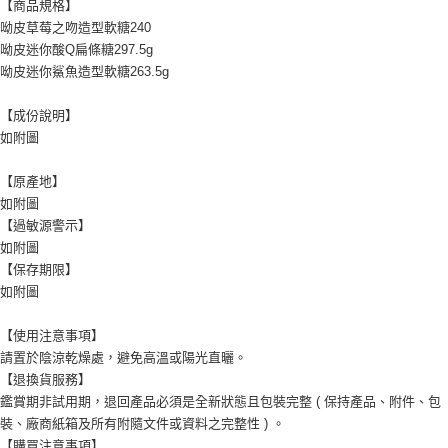
【商品規格】
呦皮草莓之吻造型軟糖240
呦皮迷你酸Q扁條糖297.5g
呦皮迷你鯊魚造型軟糖263.5g
【成份說明】
如附圖
【原產地】
如附圖
【過敏源警示】
如附圖
【保存期限】
如附圖
【使用注意事項】
請置於陰涼乾燥處，避免高溫或陽光直曬。
【退換貨服務】
鑑賞期非試用期，退回產品必須是全新狀態且包裝完整 ( 保持產品、附件、包
裝、廠商紙箱及所有附隨文件或資料之完整性 ) 。
【購買注意事項】