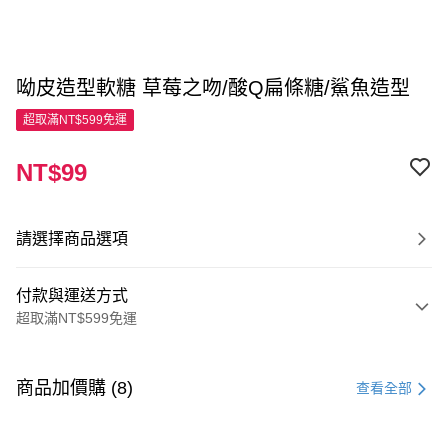
呦皮造型軟糖 草莓之吻/酸Q扁條糖/鯊魚造型
超取滿NT$599免運
NT$99
請選擇商品選項
付款與運送方式
超取滿NT$599免運
付款方式
信用卡一次付款
商品加價購 (8)
查看全部
超商取貨付款