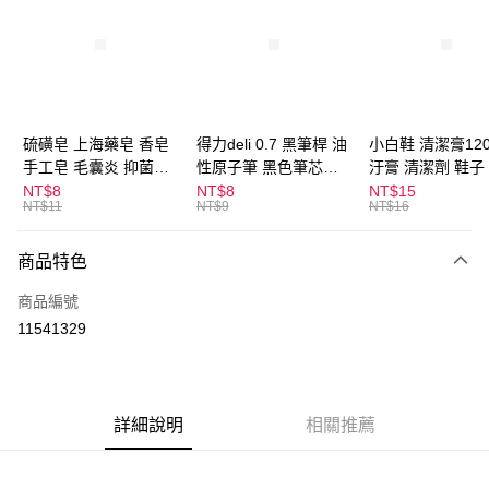
LINE Pay
Apple Pay
街口支付
悠遊付
硫磺皂 上海藥皂 香皂
得力deli 0.7 黑筆桿 油
小白鞋 清潔膏120
手工皂 毛囊炎 抑菌除
性原子筆 黑色筆芯
汙膏 清潔劑 鞋子
ATM付款
蟎 清潔護膚 去油去痘
S304
漬 白皮鞋 鞋油
NT$8
NT$8
NT$15
NT$11
NT$9
NT$16
寵物皮膚病 狗狗貓咪
運送方式
商品特色
全家取貨付款
每筆NT$60，滿NT$599(含以上)免運費
商品編號
11541329
付款後全家取貨
每筆NT$60，滿NT$599(含以上)免運費
7-11取貨付款
詳細說明
相關推薦
每筆NT$60，滿NT$599(含以上)免運費
付款後7-11取貨