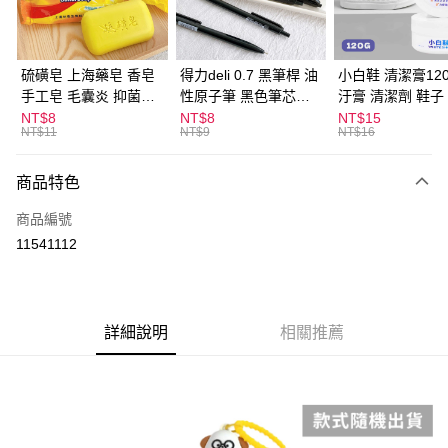
街口支付
悠遊付
硫磺皂 上海藥皂 香皂
得力deli 0.7 黑筆桿 油
小白鞋 清潔膏120
手工皂 毛囊炎 抑菌除
性原子筆 黑色筆芯
汙膏 清潔劑 鞋子
ATM付款
蟎 清潔護膚 去油去痘
S304
漬 白皮鞋 鞋油
NT$8
NT$8
NT$15
NT$11
NT$9
NT$16
寵物皮膚病 狗狗貓咪
運送方式
商品特色
全家取貨付款
每筆NT$60，滿NT$599(含以上)免運費
商品編號
11541112
付款後全家取貨
每筆NT$60，滿NT$599(含以上)免運費
7-11取貨付款
詳細說明
相關推薦
每筆NT$60，滿NT$599(含以上)免運費
付款後7-11取貨
每筆NT$60，滿NT$599(含以上)免運費
宅配