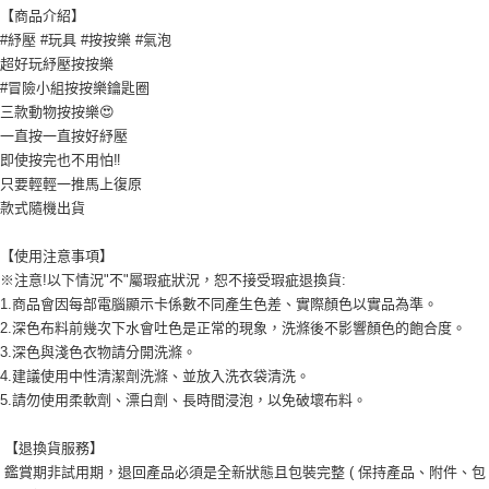
【商品介紹】
#紓壓 #玩具 #按按樂 #氣泡
超好玩紓壓按按樂
#冒險小組按按樂鑰匙圈
三款動物按按樂😍
一直按一直按好紓壓
即使按完也不用怕‼️
只要輕輕一推馬上復原
款式隨機出貨
【使用注意事項】
※注意!以下情況"不"屬瑕疵狀況，恕不接受瑕疵退換貨:
1.商品會因每部電腦顯示卡係數不同產生色差、實際顏色以實品為準。
2.深色布料前幾次下水會吐色是正常的現象，洗滌後不影響顏色的飽合度。
3.深色與淺色衣物請分開洗滌。
4.建議使用中性清潔劑洗滌、並放入洗衣袋清洗。
5.請勿使用柔軟劑、漂白劑、長時間浸泡，以免破壞布料。
【退換貨服務】
鑑賞期非試用期，退回產品必須是全新狀態且包裝完整 ( 保持產品、附件、包