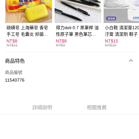
Apple Pay
街口支付
悠遊付
硫磺皂 上海藥皂 香皂
得力deli 0.7 黑筆桿 油
小白鞋 清潔膏120
手工皂 毛囊炎 抑菌除
性原子筆 黑色筆芯
汙膏 清潔劑 鞋子
ATM付款
蟎 清潔護膚 去油去痘
S304
漬 白皮鞋 鞋油
NT$8
NT$8
NT$15
NT$11
NT$9
NT$16
寵物皮膚病 狗狗貓咪
運送方式
商品特色
全家取貨付款
每筆NT$60，滿NT$599(含以上)免運費
商品編號
11540776
付款後全家取貨
每筆NT$60，滿NT$599(含以上)免運費
7-11取貨付款
詳細說明
相關推薦
每筆NT$60，滿NT$599(含以上)免運費
付款後7-11取貨
每筆NT$60，滿NT$599(含以上)免運費