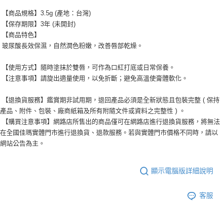
【商品規格】3.5g (產地：台灣)
【保存期限】3年 (未開封)
【商品特色】
玻尿酸長效保濕，自然潤色粉嫩，改善唇部乾燥。
【使用方式】隨時塗抹於雙唇，可作為口紅打底或日常保養。
【注意事項】請旋出適量使用，以免折斷；避免高溫使膏體軟化。
【退換貨服務】鑑賞期非試用期，退回產品必須是全新狀態且包裝完整 ( 保持
產品、附件、包裝、廠商紙箱及所有附隨文件或資料之完整性 ) 。
【購買注意事項】網路店所售出的商品僅可在網路店進行退換貨服務，將無法
在全國佳瑪實體門市進行退換貨、退款服務。若與實體門市價格不同時，請以
網站公告為主。
顯示電腦版詳細說明
客服