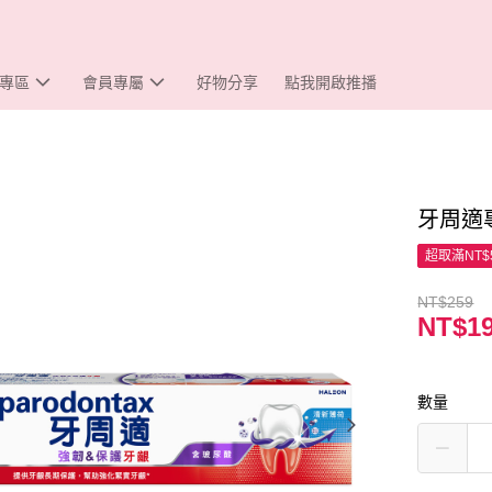
專區
會員專屬
好物分享
點我開啟推播
牙周適
超取滿NT$
NT$259
NT$1
數量