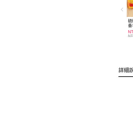
硫
香
炎
N
護
NT
物
詳細