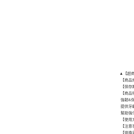
▲【超
【商品規
【保存
【商品
強韌&
提供牙
幫助強
【使用
【注意事
【退換