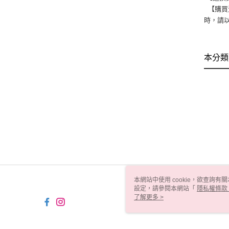
【購買
時，請
本分類
本網站中使用 cookie，欲查詢有關
設定，請參閱本網站「
隱私權條款
使用 cookie。
了解更多 >