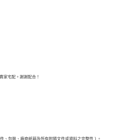
擇賣家宅配。謝謝配合！
件、包裝、廠商紙箱及所有附隨文件或資料之完整性 ) 。