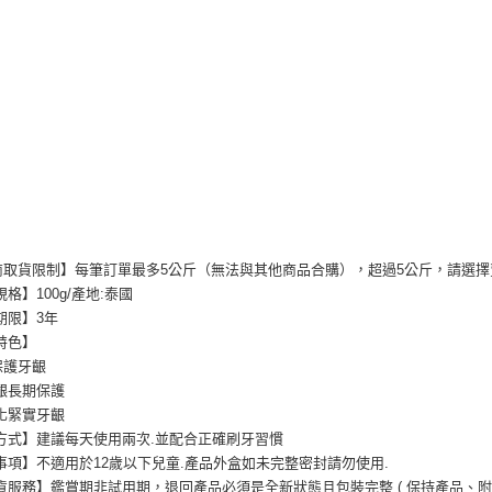
商取貨限制】每筆訂單最多5公斤（無法與其他商品合購），超過5公斤，請選
格】100g/產地:泰國
期限】3年
特色】
保護牙齦
齦長期保護
化緊實牙齦
方式】建議每天使用兩次.並配合正確刷牙習慣
項】不適用於12歲以下兒童.產品外盒如未完整密封請勿使用.
貨服務】鑑賞期非試用期，退回產品必須是全新狀態且包裝完整 ( 保持產品、附