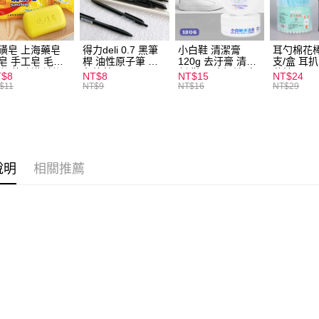
全家取貨
每筆NT$6
磺皂 上海藥皂
得力deli 0.7 黑筆
小白鞋 清潔膏
耳勺棉花棒
皂 手工皂 毛囊
桿 油性原子筆 黑
120g 去汙膏 清潔
支/盒 耳
付款後全
 抑菌除蟎 清潔
色筆芯 S304
劑 鞋子 去汙漬 白
花棒
T$8
NT$8
NT$15
NT$24
每筆NT$6
膚 去油去痘 寵
皮鞋 鞋油
$11
NT$9
NT$16
NT$29
皮膚病 狗狗貓咪
7-11取貨
每筆NT$6
付款後7-1
說明
相關推薦
每筆NT$6
宅配
每筆NT$1