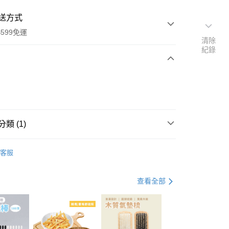
送方式
599免運
清除
紀錄
次付款
付款
類 (1)
牙膏
客服
查看全部