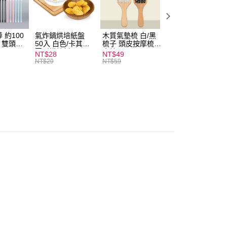
付款
0，滿NT$599(含以上)免運費
 約100
氣炸鍋烘培紙盤
木質氣墊梳 白/黑
素面船型襪 22-
扒 雙頭棉
50入 白色/卡其色
梳子 頭皮按摩梳
27cm 基本款 黑/
家取貨
圓形烘焙紙
木梳
灰/白 短襪 船襪 
NT$28
NT$49
NT$9
0，滿NT$599(含以上)免運費
襪 黑襪
NT$29
NT$59
付款
0，滿NT$599(含以上)免運費
1取貨
0，滿NT$599(含以上)免運費
20，滿NT$1,999(含以上)免運費