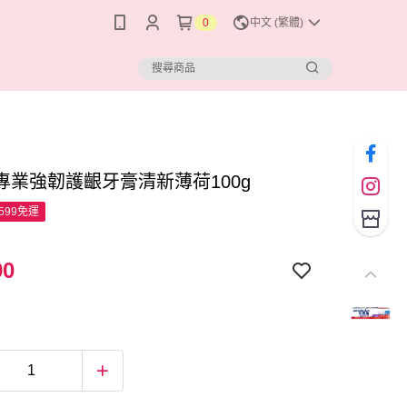
0
中文 (繁體)
專業強韌護齦牙膏清新薄荷100g
599免運
90