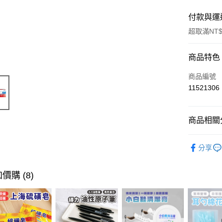
付款與運
超取滿NT$
付款方式
商品特色
信用卡一
商品編號
11521306
超商取貨
LINE Pay
商品相關分
Apple Pay
口腔護理
分享
街口支付
悠遊付
價購 (8)
ATM付款
運送方式