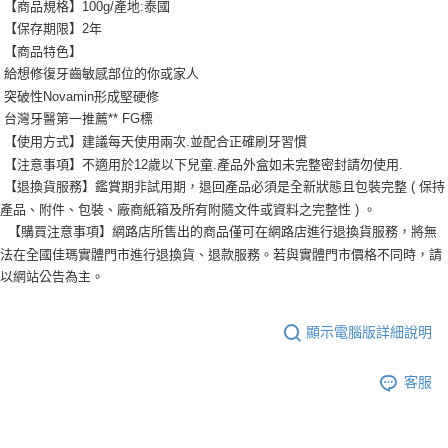
【商品規格】100g/產地:泰國
【保存期限】2年
【商品特色】
給想修復牙齒敏感部位的你或家人
突破性Novamin形成堅硬修
台灣牙醫第一推薦** FG標
【使用方式】建議每天使用兩次.並配合正確刷牙習慣
【注意事項】不適用於12歲以下兒童.產品外盒如未完整密封請勿使用.
【退換貨服務】鑑賞期非試用期，退回產品必須是全新狀態且包裝完整 ( 保持
產品、附件、包裝、廠商紙箱及所有附隨文件或資料之完整性 ) 。
【購買注意事項】網路店所售出的商品僅可在網路店進行退換貨服務，將無
法在全國佳瑪實體門市進行退換貨、退款服務。若與實體門市價格不同時，請
以網站公告為主。
顯示電腦版詳細說明
客服