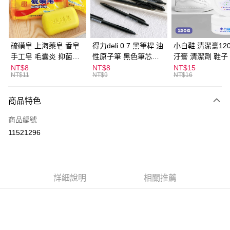
Apple Pay
街口支付
悠遊付
硫磺皂 上海藥皂 香皂
得力deli 0.7 黑筆桿 油
小白鞋 清潔膏120
手工皂 毛囊炎 抑菌除
性原子筆 黑色筆芯
汙膏 清潔劑 鞋子
ATM付款
蟎 清潔護膚 去油去痘
S304
漬 白皮鞋 鞋油
NT$8
NT$8
NT$15
NT$11
NT$9
NT$16
寵物皮膚病 狗狗貓咪
運送方式
商品特色
全家取貨付款
每筆NT$60，滿NT$599(含以上)免運費
商品編號
11521296
付款後全家取貨
每筆NT$60，滿NT$599(含以上)免運費
7-11取貨付款
詳細說明
相關推薦
每筆NT$60，滿NT$599(含以上)免運費
付款後7-11取貨
每筆NT$60，滿NT$599(含以上)免運費