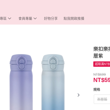
專區
會員專屬
好物分享
點我開啟推播
樂扣樂扣
層紫
超取滿NT$
NT$699
NT$5
規格
漸層藍