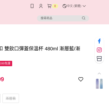
0
中文 (繁體)
 雙飲口彈蓋保溫杯 480ml 漸層藍/漸
599免運
99
漸層紫