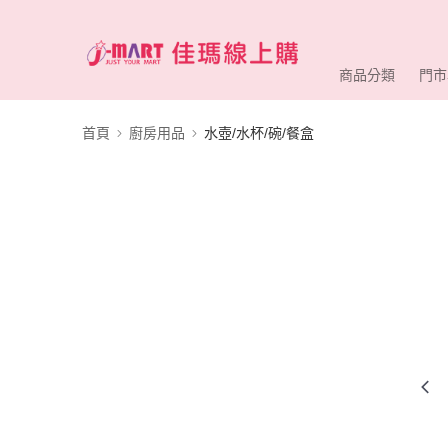
商品分類
門市
首頁
廚房用品
水壺/水杯/碗/餐盒