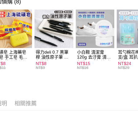
價購 (8)
ATM付款
運送方式
全家取貨
每筆NT$6
磺皂 上海藥皂
得力deli 0.7 黑筆
小白鞋 清潔膏
耳勺棉花棒
皂 手工皂 毛囊
桿 油性原子筆 黑
120g 去汙膏 清潔
支/盒 耳
付款後全
 抑菌除蟎 清潔
色筆芯 S304
劑 鞋子 去汙漬 白
花棒
T$8
NT$8
NT$15
NT$24
每筆NT$6
膚 去油去痘 寵
皮鞋 鞋油
$11
NT$9
NT$16
NT$29
皮膚病 狗狗貓咪
7-11取貨
每筆NT$6
付款後7-1
說明
相關推薦
每筆NT$6
宅配
每筆NT$1