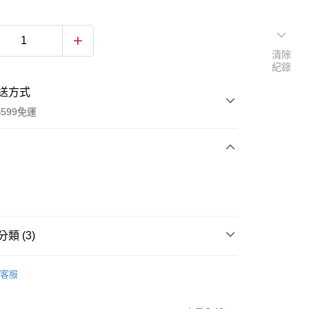
清除
紀錄
送方式
599免運
次付款
付款
類 (3)
水壺/水杯/碗/餐盒
客服
樂扣專區
水壺
樂扣專區
保溫杯