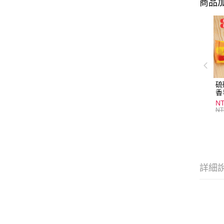
商品加
硫
香
炎
N
護
NT
物
詳細