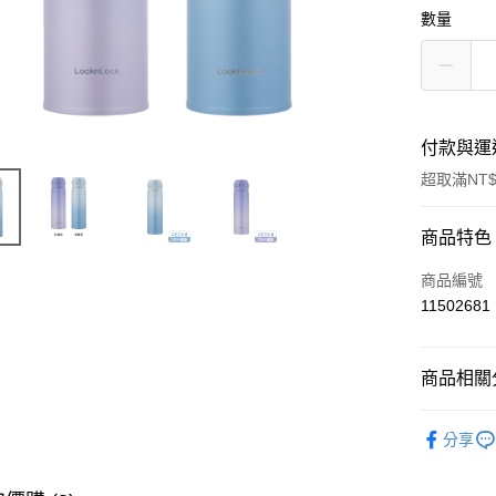
數量
付款與運
超取滿NT$
付款方式
商品特色
信用卡一
商品編號
11502681
超商取貨
LINE Pay
商品相關分
Apple Pay
廚房用品
分享
街口支付
主題│樂扣
悠遊付
主題│樂扣