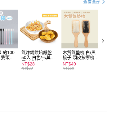
查看全部
付款
0，滿NT$599(含以上)免運費
 約100
氣炸鍋烘培紙盤
木質氣墊梳 白/黑
素面船型襪 22-
扒 雙頭棉
50入 白色/卡其色
梳子 頭皮按摩梳
27cm 基本款 黑/
家取貨
圓形烘焙紙
木梳
灰/白 短襪 船襪 
NT$28
NT$49
NT$9
0，滿NT$599(含以上)免運費
襪 黑襪
NT$29
NT$59
付款
0，滿NT$599(含以上)免運費
1取貨
0，滿NT$599(含以上)免運費
20，滿NT$1,999(含以上)免運費