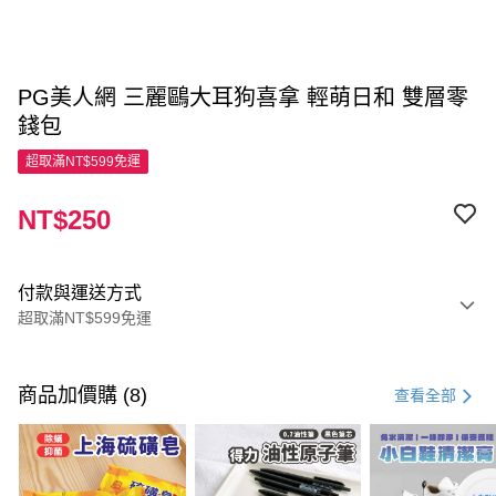
PG美人網 三麗鷗大耳狗喜拿 輕萌日和 雙層零
錢包
超取滿NT$599免運
NT$250
付款與運送方式
超取滿NT$599免運
付款方式
信用卡一次付款
商品加價購 (8)
查看全部
超商取貨付款
LINE Pay