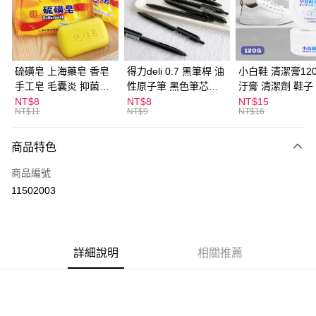
Apple Pay
街口支付
悠遊付
硫磺皂 上海藥皂 香皂
得力deli 0.7 黑筆桿 油
小白鞋 清潔膏120
手工皂 毛囊炎 抑菌除
性原子筆 黑色筆芯
汙膏 清潔劑 鞋子
ATM付款
蟎 清潔護膚 去油去痘
S304
漬 白皮鞋 鞋油
NT$8
NT$8
NT$15
NT$11
NT$9
NT$16
寵物皮膚病 狗狗貓咪
運送方式
商品特色
全家取貨付款
每筆NT$60，滿NT$599(含以上)免運費
商品編號
11502003
付款後全家取貨
每筆NT$60，滿NT$599(含以上)免運費
7-11取貨付款
詳細說明
相關推薦
每筆NT$60，滿NT$599(含以上)免運費
付款後7-11取貨
每筆NT$60，滿NT$599(含以上)免運費