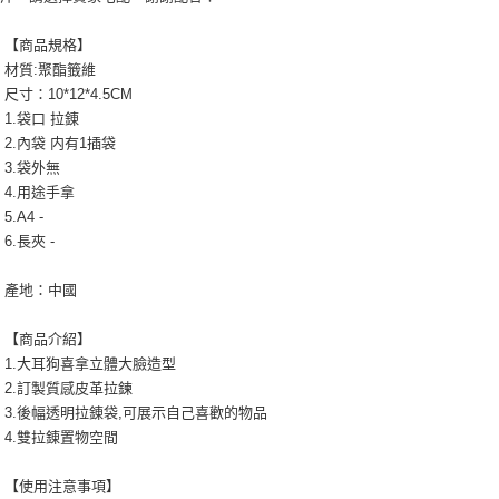
【商品規格】
材質:聚酯籤維
尺寸：10*12*4.5CM
1.袋口 拉錬
2.內袋 内有1插袋
3.袋外無
4.用途手拿
5.A4 -
6.長夾 -
產地：中國
【商品介紹】
1.大耳狗喜拿立體大臉造型
2.訂製質感皮革拉鍊
3.後幅透明拉錬袋,可展示自己喜歡的物品
4.雙拉錬置物空間
【使用注意事項】