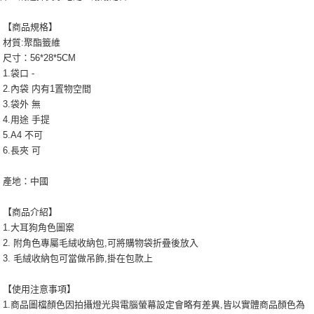
【商品規格】
材質:聚酯籤維
尺寸：56*28*5CM
1.袋口 -
2.內袋 内有1置物空間
3.袋外 無
4.用途 手提
5.A4 不可
6.長夾 可
產地：中國
【商品介紹】
1.大耳狗角色圖案
2. 附角色專屬毛絨收納包,可將購物袋折疊後放入
3. 毛絨收納包可當做吊飾,掛在包款上
【使用注意事項】
1.商品圖檔顏色因拍攝燈光與電腦螢幕設定會略有差異,皆以實體商品顏色為