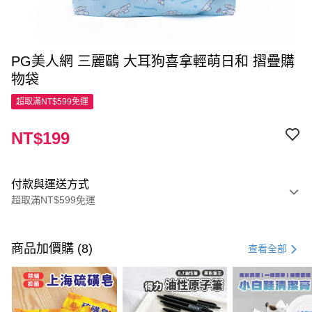
PG美人網 三麗鷗 大耳狗喜拿輕萌日和 摺疊購
物袋
超取滿NT$599免運
NT$199
付款與運送方式
超取滿NT$599免運
付款方式
信用卡一次付款
商品加價購 (8)
查看全部
超商取貨付款
LINE Pay