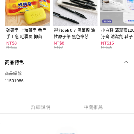
Apple Pay
街口支付
悠遊付
硫磺皂 上海藥皂 香皂
得力deli 0.7 黑筆桿 油
小白鞋 清潔膏120
手工皂 毛囊炎 抑菌除
性原子筆 黑色筆芯
汙膏 清潔劑 鞋子
ATM付款
蟎 清潔護膚 去油去痘
S304
漬 白皮鞋 鞋油
NT$8
NT$8
NT$15
NT$11
NT$9
NT$16
寵物皮膚病 狗狗貓咪
運送方式
商品特色
全家取貨付款
每筆NT$60，滿NT$599(含以上)免運費
商品編號
11501986
付款後全家取貨
每筆NT$60，滿NT$599(含以上)免運費
7-11取貨付款
詳細說明
相關推薦
每筆NT$60，滿NT$599(含以上)免運費
付款後7-11取貨
每筆NT$60，滿NT$599(含以上)免運費