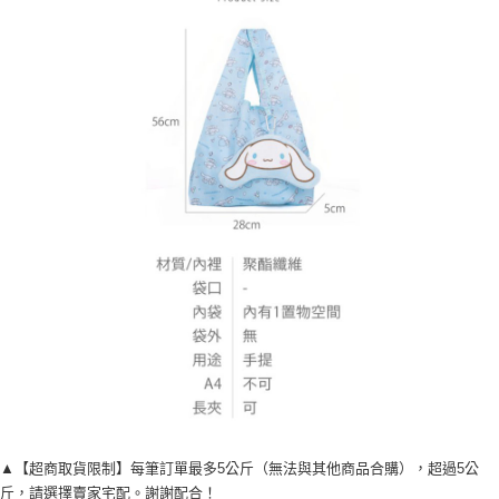
▲【超商取貨限制】每筆訂單最多5公斤（無法與其他商品合購），超過5公
斤，請選擇賣家宅配。謝謝配合！