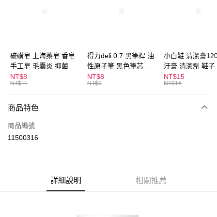
Apple Pay
街口支付
悠遊付
硫磺皂 上海藥皂 香皂
得力deli 0.7 黑筆桿 油
小白鞋 清潔膏120
手工皂 毛囊炎 抑菌除
性原子筆 黑色筆芯
汙膏 清潔劑 鞋子
ATM付款
蟎 清潔護膚 去油去痘
S304
漬 白皮鞋 鞋油
NT$8
NT$8
NT$15
NT$11
NT$9
NT$16
寵物皮膚病 狗狗貓咪
運送方式
商品特色
全家取貨付款
每筆NT$60，滿NT$599(含以上)免運費
商品編號
11500316
付款後全家取貨
每筆NT$60，滿NT$599(含以上)免運費
7-11取貨付款
詳細說明
相關推薦
每筆NT$60，滿NT$599(含以上)免運費
付款後7-11取貨
每筆NT$60，滿NT$599(含以上)免運費