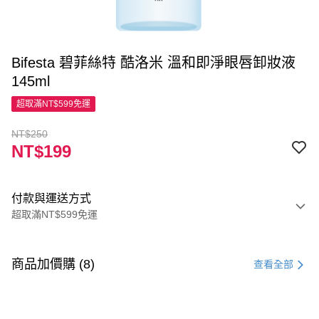
Bifesta 碧菲絲特 酷洛米 溫和即淨眼唇卸妝液
145ml
超取滿NT$599免運
NT$250
NT$199
付款與運送方式
超取滿NT$599免運
付款方式
信用卡一次付款
商品加價購 (8)
查看全部
超商取貨付款
LINE Pay