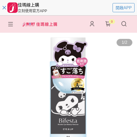
佳瑪線上購
開啟APP
立刻使用官方APP
0
1
/
2