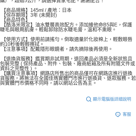
購），超過5公斤，請選擇賣家宅配。謝謝配合！
【商品規格】145ml / 產地：日本
【保存期限】3年 (未開封)
【商品特色】
【酷洛米限定】油水雙層高效配方。添加維他命B5與E，保護
睫毛與眼周肌膚。輕鬆卸除防水睫毛膏，溫和不熏眼。
【使用方式】使用前請搖勻。倒取適量於化妝棉上，輕敷眼唇
約10秒後輕輕擦拭。
【注意事項】配戴隱形眼鏡者，請先摘除後再使用。
【退換貨服務】鑑賞期非試用期，退回產品必須是全新狀態且
包裝完整 ( 保持產品、附件、包裝、廠商紙箱及所有附隨文件或
資料之完整性 ) 。
【購買注意事項】網路店所售出的商品僅可在網路店進行退換
貨服務，將無法在全國佳瑪實體門市進行退換貨、退款服務。若
與實體門市價格不同時，請以網站公告為主。
顯示電腦版詳細說明
客服