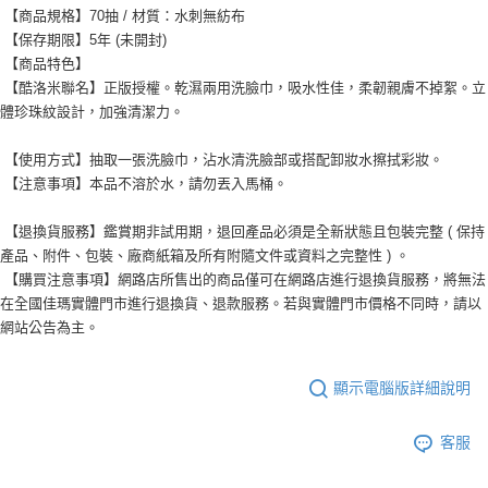
【商品規格】70抽 / 材質：水刺無紡布
【保存期限】5年 (未開封)
【商品特色】
【酷洛米聯名】正版授權。乾濕兩用洗臉巾，吸水性佳，柔韌親膚不掉絮。立
體珍珠紋設計，加強清潔力。
【使用方式】抽取一張洗臉巾，沾水清洗臉部或搭配卸妝水擦拭彩妝。
【注意事項】本品不溶於水，請勿丟入馬桶。
【退換貨服務】鑑賞期非試用期，退回產品必須是全新狀態且包裝完整 ( 保持
產品、附件、包裝、廠商紙箱及所有附隨文件或資料之完整性 ) 。
【購買注意事項】網路店所售出的商品僅可在網路店進行退換貨服務，將無法
在全國佳瑪實體門市進行退換貨、退款服務。若與實體門市價格不同時，請以
網站公告為主。
顯示電腦版詳細說明
客服