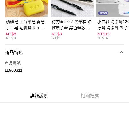
街口支付
悠遊付
硫磺皂 上海藥皂 香皂
得力deli 0.7 黑筆桿 油
小白鞋 清潔膏120
手工皂 毛囊炎 抑菌除
性原子筆 黑色筆芯
汙膏 清潔劑 鞋子
ATM付款
蟎 清潔護膚 去油去痘
S304
漬 白皮鞋 鞋油
NT$8
NT$8
NT$15
NT$11
NT$9
NT$16
寵物皮膚病 狗狗貓咪
運送方式
商品特色
全家取貨付款
每筆NT$60，滿NT$599(含以上)免運費
商品編號
11500311
付款後全家取貨
每筆NT$60，滿NT$599(含以上)免運費
7-11取貨付款
詳細說明
相關推薦
每筆NT$60，滿NT$599(含以上)免運費
付款後7-11取貨
每筆NT$60，滿NT$599(含以上)免運費
宅配