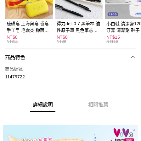
街口支付
悠遊付
硫磺皂 上海藥皂 香皂
得力deli 0.7 黑筆桿 油
小白鞋 清潔膏120
手工皂 毛囊炎 抑菌除
性原子筆 黑色筆芯
汙膏 清潔劑 鞋子
ATM付款
蟎 清潔護膚 去油去痘
S304
漬 白皮鞋 鞋油
NT$8
NT$8
NT$15
NT$11
NT$9
NT$16
寵物皮膚病 狗狗貓咪
運送方式
商品特色
全家取貨付款
每筆NT$60，滿NT$599(含以上)免運費
商品編號
11479722
付款後全家取貨
每筆NT$60，滿NT$599(含以上)免運費
7-11取貨付款
詳細說明
相關推薦
每筆NT$60，滿NT$599(含以上)免運費
付款後7-11取貨
每筆NT$60，滿NT$599(含以上)免運費
宅配