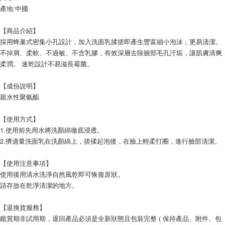
產地:中國
【商品介紹】
採用蜂巢式密集小孔設計，加入洗面乳揉搓即產生豐富細小泡沫，更易清潔。
不掉屑、柔軟、不過敏、不含乳膠，有效深層去除臉部毛孔汙垢，讓肌膚清爽
柔潤。 速乾設計不易滋長霉菌。
【成份說明】
親水性聚氨酯
【使用方式】
1.使用前先用水將洗顏綿徹底浸透。
2.擠適量洗面乳在洗顏綿上，搓揉起泡後，在臉上輕柔打圈，進行臉部清潔。
【使用注意事項】
使用後用清水洗淨自然風乾即可恢復原狀。
請存放在乾淨清潔的地方。
【退換貨服務】
鑑賞期非試用期，退回產品必須是全新狀態且包裝完整 ( 保持產品、附件、包