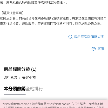
裝、廠商紙箱及所有附隨文件或資料之完整性 ) 。
【購買注意事項】
網路店所售出的商品僅可在網路店進行退換貨服務，將無法在全國佳瑪實體門
市進行退換貨、退款服務。若與實體門市價格不同時，請以網站公告為主。
顯示電腦版詳細說明
客服
商品相關分類 (1)
流行彩妝
美容小物
本分類熱銷
全站排行
本網站中使用 cookie，欲查詢有關本網站使用 cookie 方式之詳情，及若您不希
熱門標籤