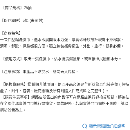
【商品規格】25抽
【保存期限】5年 (未開封)
【商品特色】
一次性壓縮洗臉巾，遇水即展開吸水力強，厚實珍珠紋設計親膚不掉棉絮，
清潔、卸妝、擦臉都很方便。獨立包裝攜帶衛生，外出、旅行、健身必備。
【使用方式】取出一張洗臉巾，沾水後清潔臉部，或直接擦拭臉部水分。
【注意事項】本產品不溶於水，請勿丟入馬桶。
【退換貨服務】鑑賞期非試用期，退回產品必須是全新狀態且包裝完整 ( 保持
產品、附件、包裝、廠商紙箱及所有附隨文件或資料之完整性 ) 。
【購買注意事項】網路店所售出的商品僅可在網路店進行退換貨服務，將無法
在全國佳瑪實體門市進行退換貨、退款服務。若與實體門市價格不同時，請以
網站公告為主。
顯示電腦版詳細說明