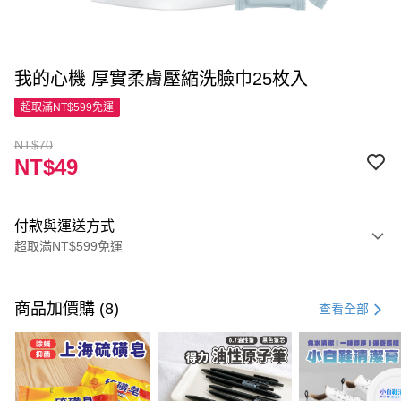
我的心機 厚實柔膚壓縮洗臉巾25枚入
超取滿NT$599免運
NT$70
NT$49
付款與運送方式
超取滿NT$599免運
付款方式
信用卡一次付款
商品加價購 (8)
查看全部
超商取貨付款
LINE Pay