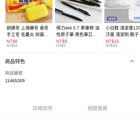
Apple Pay
街口支付
悠遊付
硫磺皂 上海藥皂 香皂
得力deli 0.7 黑筆桿 油
小白鞋 清潔膏120
手工皂 毛囊炎 抑菌除
性原子筆 黑色筆芯
汙膏 清潔劑 鞋子
ATM付款
蟎 清潔護膚 去油去痘
S304
漬 白皮鞋 鞋油
NT$8
NT$8
NT$15
NT$11
NT$9
NT$16
寵物皮膚病 狗狗貓咪
運送方式
商品特色
全家取貨付款
每筆NT$60，滿NT$599(含以上)免運費
商品編號
11465269
付款後全家取貨
每筆NT$60，滿NT$599(含以上)免運費
7-11取貨付款
詳細說明
相關推薦
每筆NT$60，滿NT$599(含以上)免運費
付款後7-11取貨
每筆NT$60，滿NT$599(含以上)免運費