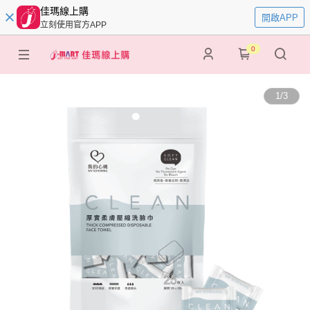
佳瑪線上購
開啟APP
立刻使用官方APP
0
1
/
3