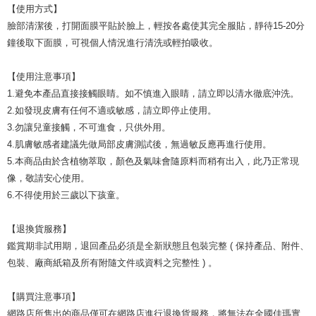
【使用方式】
臉部清潔後，打開面膜平貼於臉上，輕按各處使其完全服貼，靜待15-20分
鐘後取下面膜，可視個人情況進行清洗或輕拍吸收。
【使用注意事項】
1.避免本產品直接接觸眼睛。如不慎進入眼睛，請立即以清水徹底沖洗。
2.如發現皮膚有任何不適或敏感，請立即停止使用。
3.勿讓兒童接觸，不可進食，只供外用。
4.肌膚敏感者建議先做局部皮膚測試後，無過敏反應再進行使用。
5.本商品由於含植物萃取，顏色及氣味會隨原料而稍有出入，此乃正常現
像，敬請安心使用。
6.不得使用於三歲以下孩童。
【退換貨服務】
鑑賞期非試用期，退回產品必須是全新狀態且包裝完整 ( 保持產品、附件、
包裝、廠商紙箱及所有附隨文件或資料之完整性 ) 。
【購買注意事項】
網路店所售出的商品僅可在網路店進行退換貨服務，將無法在全國佳瑪實