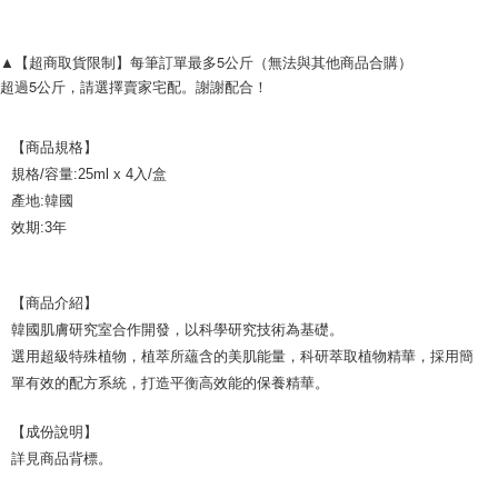
▲【超商取貨限制】每筆訂單最多5公斤（無法與其他商品合購）
超過5公斤，請選擇賣家宅配。謝謝配合！
【商品規格】
規格/容量:25ml x 4入/盒
產地:韓國
效期:3年
【商品介紹】
韓國肌膚研究室合作開發，以科學研究技術為基礎。
選用超級特殊植物，植萃所蘊含的美肌能量，科研萃取植物精華，採用簡
單有效的配方系統，打造平衡高效能的保養精華。
【成份說明】
詳見商品背標。