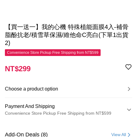
【買一送一】我的心機 特殊植能面膜4入-補骨
脂酚抗老/積雪草保濕/維他命C亮白(下單1出貨
2)
Convenience Store Pickup Free Shipping from NT$599
NT$299
Choose a product option
Payment And Shipping
Convenience Store Pickup Free Shipping from NT$599
Payment Method
Credit Card (Full Payment)
Add-On Deals (8)
View All