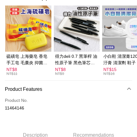
Convenience Store Pickup and Pay
LINE Pay
Apple Pay
JKOPAY
Easy Wallet
硫磺皂 上海藥皂 香皂
得力deli 0.7 黑筆桿 油
小白鞋 清潔膏120
手工皂 毛囊炎 抑菌除
性原子筆 黑色筆芯
汙膏 清潔劑 鞋子
ATM Transfer
蟎 清潔護膚 去油去痘
S304
漬 白皮鞋 鞋油
NT$8
NT$8
NT$15
NT$11
NT$9
NT$16
寵物皮膚病 狗狗貓咪
Shipping Method
全家取貨付款
Product Features
NT$60/order | Free shipping on orders of NT$599 or more
Product No.
付款後全家取貨
11464146
NT$60/order | Free shipping on orders of NT$599 or more
7-11取貨付款
NT$60/order | Free shipping on orders of NT$599 or more
Description
Recommendations