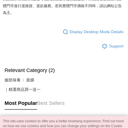
體門市進行退換貨、退款服務。若與實體門市價格不同時，請以網站公告
為主。
Display Desktop Mode Details
Support
Relevant Category (2)
臉部保養
面膜
｜精選商品買一送一
Most Popular
Best Sellers
This site uses cookies to offer you a better browsing experience. Find out more
Popular Tags
on how we use cookies and how you can change your settings on the Cookie