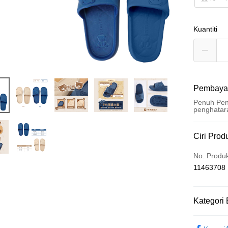
Kuantiti
Pembaya
Penuh Pen
penghatar
Kaedah 
Ciri Prod
Kad Kredi
No. Produ
11463708
Pengambil
LINE Pay
Kategori 
Apple Pay
居家生活
JKOPAY