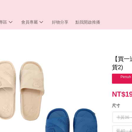
專區
會員專屬
好物分享
點我開啟推播
【買一
貨2)
Penuh 
NT$1
尺寸
卡其36
藍40－4