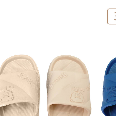
NT$60/pes
NT$599 at
宅配
NT$120/pe
NT$1,999 