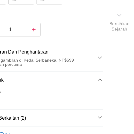
Bersihkan
Sejarah
ran Dan Penghantaran
gambilan di Kedai Serbaneka, NT$599
an percuma
Pembayaran
uk
t (Bayaran Penuh)
k
an di Kedai Serbaneka
Berkaitan (2)
室內/外拖鞋