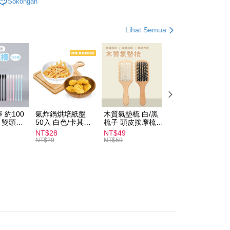
Sokongan
品買一送一
t
Lihat Semua
an ATM
Penghantaran
付款
anan | Penghantaran percuma untuk pesanan
 約100
氣炸鍋烘培紙盤
木質氣墊梳 白/黑
素面船型襪 22-
au lebih
扒 雙頭棉
50入 白色/卡其色
梳子 頭皮按摩梳
27cm 基本款 黑/
圓形烘焙紙
木梳
灰/白 短襪 船襪 
NT$28
NT$49
NT$9
家取貨
襪 黑襪
NT$29
NT$59
anan | Penghantaran percuma untuk pesanan
au lebih
付款
anan | Penghantaran percuma untuk pesanan
au lebih
1取貨