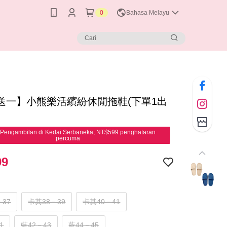
0
Bahasa Melayu
送一】小熊樂活繽紛休閒拖鞋(下單1出
Pengambilan di Kedai Serbaneka, NT$599 penghataran
percuma
99
－37
卡其38－39
卡其40－41
1
藍42－43
藍44－45