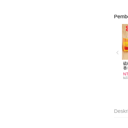
Pembe
硫
香
炎
N
護
NT
物
Deskr