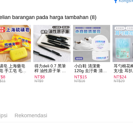
Kongsi
｜精選商
Easy Walle
lian barangan pada harga tambahan (8)
Pemindah
Pilihan 
全家取貨
NT$60/pes
磺皂 上海藥皂
得力deli 0.7 黑筆
小白鞋 清潔膏
耳勺棉花棒
NT$599 at
皂 手工皂 毛囊
桿 油性原子筆 黑
120g 去汙膏 清潔
支/盒 耳
 抑菌除蟎 清潔
色筆芯 S304
劑 鞋子 去汙漬 白
花棒
T$8
NT$8
NT$15
NT$24
付款後全
膚 去油去痘 寵
皮鞋 鞋油
$11
NT$9
NT$16
NT$29
皮膚病 狗狗貓咪
NT$60/pes
NT$599 at
7-11取貨
NT$60/pes
ipsi
Rekomendasi
NT$599 at
付款後7-1