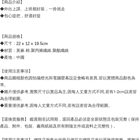
【商品介紹】
◆外出上課、上班都好裝，一拎就走
◆包心提把，舒適好提
【商品規格】
◆尺寸：
22 x 12 x 19.5cm
◆材質：黃麻.棉.聚丙烯纖維.聚酯纖維
◆產地：中國
【使用注意事項】
◆商品圖檔顏色因拍攝燈光與電腦螢幕設定會略有差異,皆以實體商品顏色為
準。
◆圖片僅供參考,實際尺寸以實品為主,因每人丈量方式不同,若有1-2cm誤差皆
為合理範圍。
◆重量僅供參考,因每人丈量方式不同,若有誤差皆為合理範圍。
【退換貨服務】 鑑賞期非試用期，退回產品必須是全新狀態且包裝完整 ( 保持
產品、附件、包裝、廠商紙箱及所有附隨文件或資料之完整性 ) 。
【購買注意事項】 網路店所售出的商品僅可在網路店進行退換貨服務，將無法