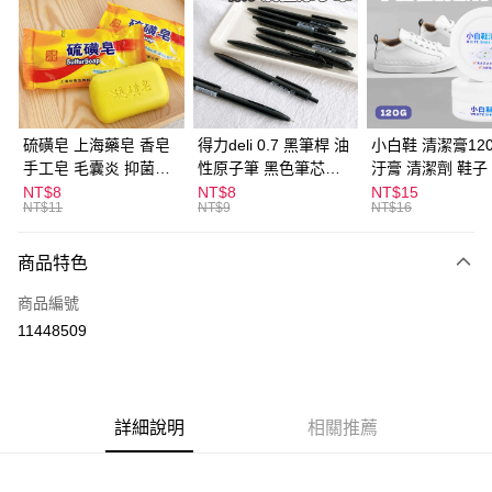
LINE Pay
Apple Pay
街口支付
悠遊付
硫磺皂 上海藥皂 香皂
得力deli 0.7 黑筆桿 油
小白鞋 清潔膏120
手工皂 毛囊炎 抑菌除
性原子筆 黑色筆芯
汙膏 清潔劑 鞋子
ATM付款
蟎 清潔護膚 去油去痘
S304
漬 白皮鞋 鞋油
NT$8
NT$8
NT$15
NT$11
NT$9
NT$16
寵物皮膚病 狗狗貓咪
運送方式
商品特色
全家取貨付款
每筆NT$60，滿NT$599(含以上)免運費
商品編號
11448509
付款後全家取貨
每筆NT$60，滿NT$599(含以上)免運費
7-11取貨付款
詳細說明
相關推薦
每筆NT$60，滿NT$599(含以上)免運費
付款後7-11取貨