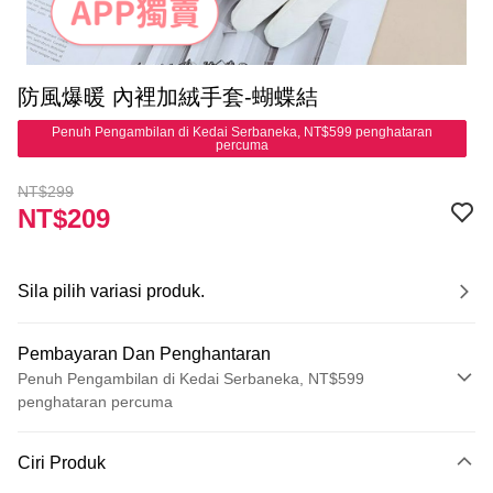
防風爆暖 內裡加絨手套-蝴蝶結
Penuh Pengambilan di Kedai Serbaneka, NT$599 penghataran
percuma
NT$299
NT$209
Sila pilih variasi produk.
Pembayaran Dan Penghantaran
Penuh Pengambilan di Kedai Serbaneka, NT$599
penghataran percuma
Kaedah Pembayaran
Ciri Produk
Kad Kredit (Bayaran Penuh)