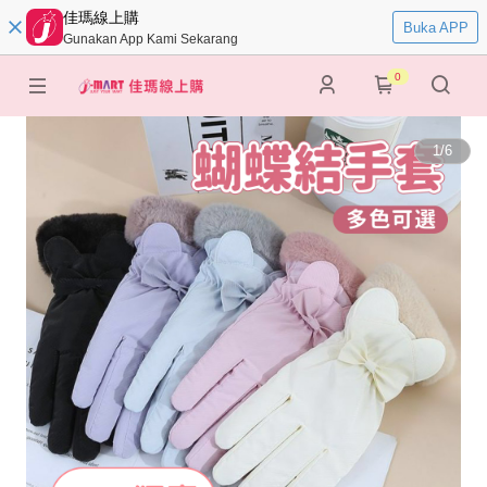
佳瑪線上購
Buka APP
Gunakan App Kami Sekarang
0
1
/
6