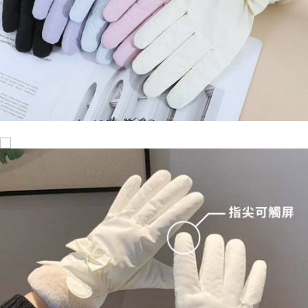
7-11取貨付款
NT$60/pesanan | Penghantaran percuma untuk pesanan
NT$599 atau lebih
付款後7-11取貨
NT$60/pesanan | Penghantaran percuma untuk pesanan
NT$599 atau lebih
宅配
NT$120/pesanan | Penghantaran percuma untuk pesanan
NT$1,999 atau lebih