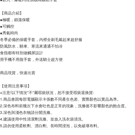
【商品介紹】
●極暖，鎖溫保暖
●可觸控
●秀氣時尚
冬季必備的保暖手套，內裡全刷毛戴起來超舒服
防風防水，騎車、寒流來通通不怕冷
食指都有特別做觸屏設計
滑手機不用脫手套，外送騎士超方便
商品現貨，快速出貨
【使用注意事項】
※注意!以下情況"不"屬瑕疵狀況，恕不接受瑕疵退換貨:
1.商品會因每部電腦顯示卡係數不同產生色差、實際顏色以實品為準。
2.深色布料前幾次下水會吐色是正常的現象，洗滌後不影響顏色的飽合度。
3.深色與淺色衣物請分開洗滌。
4.建議使用中性清潔劑洗滌、並放入洗衣袋清洗。
5.請勿使用柔軟劑、漂白劑、長時間浸泡，以免破壞布料。