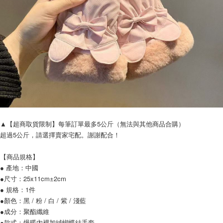
▲【超商取貨限制】每筆訂單最多5公斤（無法與其他商品合購）
超過5公斤，請選擇賣家宅配。謝謝配合！
【商品規格】
● 產地：中國
●尺寸：25x11cm±2cm
● 規格：1件
●顏色：黑 / 粉 / 白 / 紫 / 淺藍
●成分：聚酯纖維
●款式：爆暖內裡加絨蝴蝶結手套