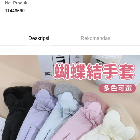
No. Produk
Pengambilan di Kedai Serbaneka
11446690
LINE Pay
Apple Pay
Deskripsi
Rekomendasi
JKOPAY
Easy Wallet
Pemindahan ATM
Pilihan Penghantaran
全家取貨付款
NT$60/pesanan | Penghantaran percuma untuk pesanan
NT$599 atau lebih
付款後全家取貨
NT$60/pesanan | Penghantaran percuma untuk pesanan
NT$599 atau lebih